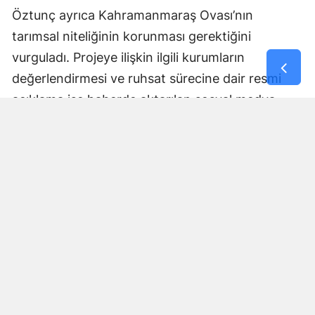
Öztunç ayrıca Kahramanmaraş Ovası’nın
tarımsal niteliğinin korunması gerektiğini
vurguladı. Projeye ilişkin ilgili kurumların
değerlendirmesi ve ruhsat sürecine dair resmi
açıklama ise haberde aktarılan sosyal medya
paylaşımında yer almadı.
Yorumlar
İsim*
Yorum Yazın (500 Karakter)