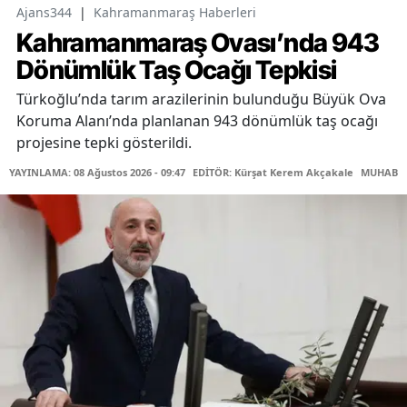
Ajans344
|
Kahramanmaraş Haberleri
Kahramanmaraş Ovası’nda 943
Dönümlük Taş Ocağı Tepkisi
Türkoğlu’nda tarım arazilerinin bulunduğu Büyük Ova
Koruma Alanı’nda planlanan 943 dönümlük taş ocağı
projesine tepki gösterildi.
YAYINLAMA: 08 Ağustos 2026 - 09:47
EDİTÖR: Kürşat Kerem Akçakale
MUHABİR