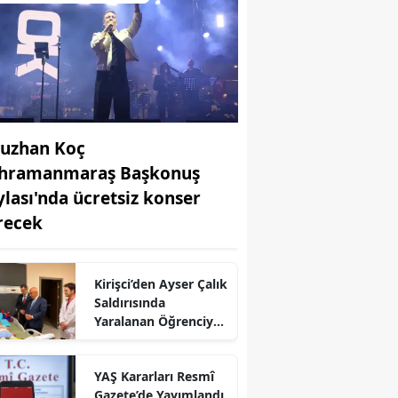
uzhan Koç
hramanmaraş Başkonuş
ylası'nda ücretsiz konser
recek
Kirişci’den Ayser Çalık
r
Saldırısında
Yaralanan Öğrenciye
Ziyaret
YAŞ Kararları Resmî
Gazete’de Yayımlandı