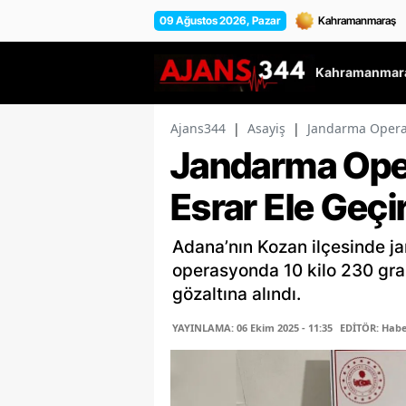
09 Ağustos 2026, Pazar
Kahramanmara
Ajans344
|
Asayiş
|
Jandarma Operas
Jandarma Ope
Esrar Ele Geçir
Adana’nın Kozan ilçesinde ja
operasyonda 10 kilo 230 gram
gözaltına alındı.
YAYINLAMA: 06 Ekim 2025 - 11:35
EDİTÖR: Habe