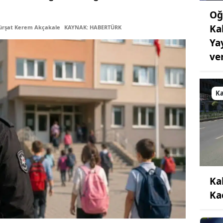
Oğ
Ka
ürşat Kerem Akçakale
KAYNAK: HABERTÜRK
Ya
ve
K
Ka
Ka