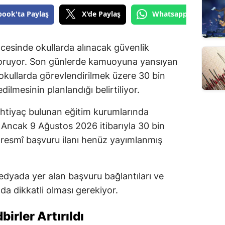
book'ta Paylaş
X'de Paylaş
Whatsapp'tan Gönde
cesinde okullarda alınacak güvenlik
koruyor. Son günlerde kamuoyuna yansıyan
okullarda görevlendirilmek üzere 30 bin
dilmesinin planlandığı belirtiliyor.
ihtiyaç bulunan eğitim kurumlarında
 Ancak 9 Ağustos 2026 itibarıyla 30 bin
ren resmî başvuru ilanı henüz yayımlanmış
dyada yer alan başvuru bağlantıları ve
a dikkatli olması gerekiyor.
irler Artırıldı