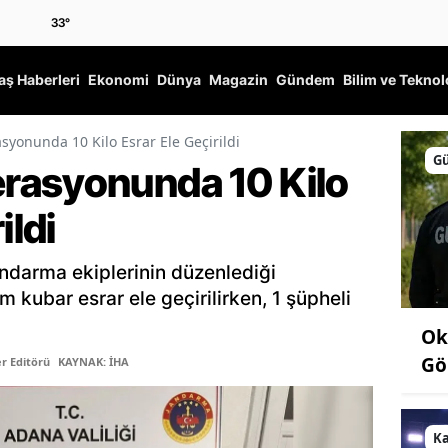
33
°
ş Haberleri
Ekonomi
Dünya
Magazin
Gündem
Bilim ve Teknol
yonunda 10 Kilo Esrar Ele Geçirildi
G
rasyonunda 10 Kilo
ildi
ndarma ekiplerinin düzenlediği
 kubar esrar ele geçirilirken, 1 şüpheli
Ok
Gö
r Editörü
KAYNAK: İHA
K