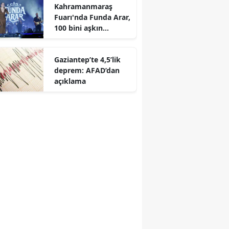
Kahramanmaraş
r
Fuarı'nda Funda Arar,
100 bini aşkın
dinleyiciyle coşkulu
bir konser verdi
Gaziantep’te 4,5’lik
deprem: AFAD’dan
açıklama