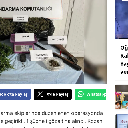
Oğ
Ka
Ya
ve
book'ta Paylaş
X'de Paylaş
Whatsapp'tan Gönde
ndarma ekiplerince düzenlenen operasyonda
 geçirildi, 1 şüpheli gözaltına alındı. Kozan