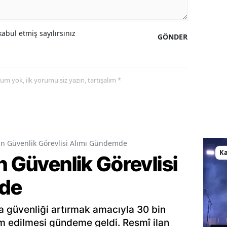
abul etmiş sayılırsınız
GÖNDER
yorum yok, ilk yorumu siz yazın, tartışalım *
in Güvenlik Görevlisi Alımı Gündemde
K
n Güvenlik Görevlisi
de
a güvenliği artırmak amacıyla 30 bin
am edilmesi gündeme geldi. Resmî ilan