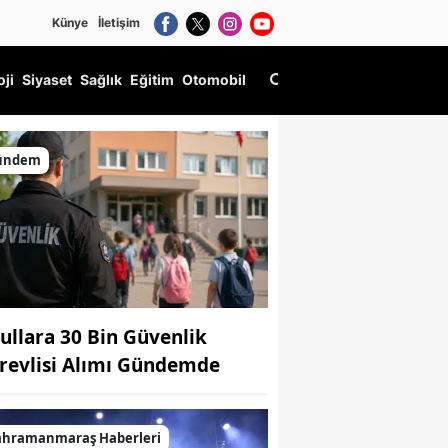
Künye
İletişim
oji
Siyaset
Sağlık
Eğitim
Otomobil
ündem
ullara 30 Bin Güvenlik
revlisi Alımı Gündemde
ahramanmaraş Haberleri