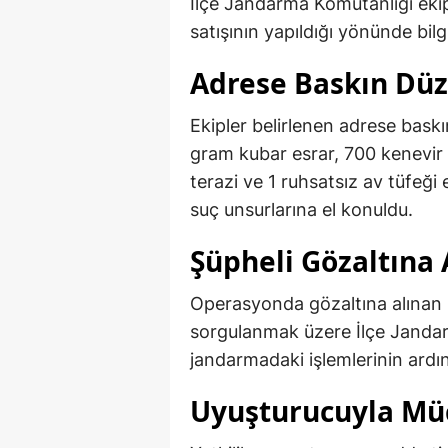
İlçe Jandarma Komutanlığı ekip
satışının yapıldığı yönünde bil
Adrese Baskın Düz
Ekipler belirlenen adrese baskı
gram kubar esrar, 700 kenevir 
terazi ve 1 ruhsatsız av tüfeği
suç unsurlarına el konuldu.
Şüpheli Gözaltına 
Operasyonda gözaltına alınan ş
sorgulanmak üzere İlçe Jandar
jandarmadaki işlemlerinin ardın
Uyuşturucuyla Müc