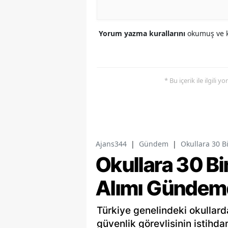
Yorum yazma kurallarını
okumuş ve k
* Bu içerik ile ilgili 
Ajans344
|
Gündem
|
Okullara 30 B
Okullara 30 Bi
Alımı Gündem
Türkiye genelindeki okullard
güvenlik görevlisinin istihd