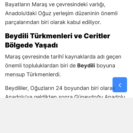
Bayatların Maraş ve çevresindeki varlığı,
Anadolu’daki Oğuz yerleşim düzeninin önemli
parçalarından biri olarak kabul ediliyor.
Beydili Türkmenleri ve Ceritler
Bölgede Yaşadı
Maraş çevresinde tarihî kaynaklarda adı geçen
önemli topluluklardan biri de
Beydili
boyuna
mensup Türkmenlerdi.
Beydililer, Oğuzların 24 boyundan biri olarak
Anadolu’ya geldikten sonra Güneydoğu Anadolu
ve Çukurova çevresine yayıldı. Zamanla Dulkadirli
Türkmenlerinin önemli unsurlarından biri haline
geldiler.