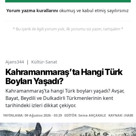
Yorum yazma kurallarını
okumuş ve kabul etmiş sayılırsınız
* Bu içerik ile ilgili yorum yok, ilk yorumu siz yazın, tartışalım *
Ajans344
|
Kültür-Sanat
Kahramanmaraş’ta Hangi Türk
Boyları Yaşadı?
Kahramanmaraş’ta hangi Türk boyları yaşadı? Avşar,
Bayat, Beydili ve Dulkadirli Türkmenlerinin kent
tarihindeki izleri dikkat çekiyor.
YAYINLAMA: 09 Ağustos 2026 - 03:29
EDİTÖR: Sema AKÇAKALE
KAYNAK: (HABER