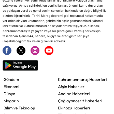
eczane listeleri ve resmi vefat ilanları gibi bilgilere kolayca ulaşmanızı
sağlıyoruz. Ayrıca şehirdeki en yeni iş ilanları, önemli kamu duyuruları
ve yaklaşan yerel ve genel seçim sonuçları hakkında en doğru bilgiyi ilk
bizden öğrenirsiniz. Tarihi Maraş depremi gibi toplumsal hafızamızda
yer eden olayları unutmadan, şehrimizin eşsiz gastronomisini, yöresel
lezzetlerini ve kültürel mirasını da sayfalarımıza taşıyoruz. Kısacası,
Kahramanmaraş'ta yaşayan veya bu şehre gönül vermiş herkes için
tasarlanan Ajans 344, habere, bilgiye ve aradığınız her şeye
ulaşabileceğiniz tek ve en güvenilir adrestir.
Gündem
Kahramanmaraş Haberleri
Ekonomi
Afşin Haberleri
Dünya
Andırın Haberleri
Magazin
Çağlayancerit Haberleri
Bilim ve Teknoloji
Ekinözü Haberleri