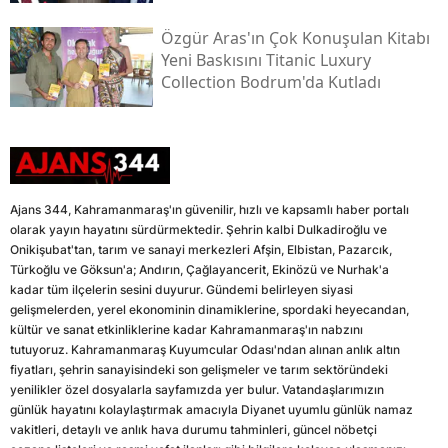
Özgür Aras'ın Çok Konuşulan Kitabı
Yeni Baskısını Titanic Luxury
Collection Bodrum'da Kutladı
Ajans 344, Kahramanmaraş'ın güvenilir, hızlı ve kapsamlı haber portalı
olarak yayın hayatını sürdürmektedir. Şehrin kalbi Dulkadiroğlu ve
Onikişubat'tan, tarım ve sanayi merkezleri Afşin, Elbistan, Pazarcık,
Türkoğlu ve Göksun'a; Andırın, Çağlayancerit, Ekinözü ve Nurhak'a
kadar tüm ilçelerin sesini duyurur. Gündemi belirleyen siyasi
gelişmelerden, yerel ekonominin dinamiklerine, spordaki heyecandan,
kültür ve sanat etkinliklerine kadar Kahramanmaraş'ın nabzını
tutuyoruz. Kahramanmaraş Kuyumcular Odası'ndan alınan anlık altın
fiyatları, şehrin sanayisindeki son gelişmeler ve tarım sektöründeki
yenilikler özel dosyalarla sayfamızda yer bulur. Vatandaşlarımızın
günlük hayatını kolaylaştırmak amacıyla Diyanet uyumlu günlük namaz
vakitleri, detaylı ve anlık hava durumu tahminleri, güncel nöbetçi