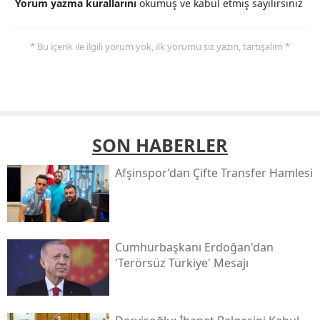
Yorum yazma kurallarını
okumuş ve kabul etmiş sayılırsınız
* Bu içerik ile ilgili yorum yok, ilk yorumu siz yazın, tartışalım *
SON HABERLER
Afşinspor’dan Çifte Transfer Hamlesi
Cumhurbaşkanı Erdoğan'dan
'terörsüz Türkiye' Mesajı