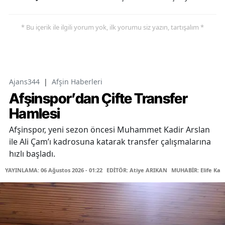
* Bu içerik ile ilgili yorum yok, ilk yorumu siz yazın, tartışalım *
Ajans344
|
Afşin Haberleri
Afşinspor’dan Çifte Transfer
Hamlesi
Afşinspor, yeni sezon öncesi Muhammet Kadir Arslan
ile Ali Çam’ı kadrosuna katarak transfer çalışmalarına
hızlı başladı.
YAYINLAMA: 06 Ağustos 2026 - 01:22
EDİTÖR: Atiye ARIKAN
MUHABİR: Elife Kar