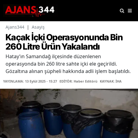
Ajans344
|
Asayiş
Kaçak İçki Operasyonunda Bin
260 Litre Ürün Yakalandı
Hatay’ın Samandağ ilçesinde düzenlenen
operasyonda bin 260 litre sahte içki ele geçirildi.
Gözaltına alınan şüpheli hakkında adli işlem başlatıldı.
YAYINLAMA: 13 Eylül 2025 - 15:27
EDİTÖR: Haber Editörü
KAYNAK: İHA