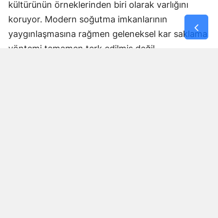
kültürünün örneklerinden biri olarak varlığını
koruyor. Modern soğutma imkanlarının
yaygınlaşmasına rağmen geleneksel kar saklama
yöntemi tamamen terk edilmiş değil.
Kış mevsiminin karı ile yaz aylarının sıcaklığını
buluşturan gelenek, bölge sakinlerinin geçmişten
aktardığı bilgi ve tecrübeyle sürdürülüyor.
Elbistan yaylalarında kışın toprak altına alınan
kar, aylar sonra yaz sıcaklarında yeniden gün
yüzüne çıkarılıyor.
Yorumlar
İsim*