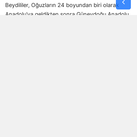
Beydililer, Oğuzların 24 boyundan biri olarak
Anadolu’ya geldikten sonra Güneydoğu Anadolu
ve Çukurova çevresine yayıldı. Zamanla Dulkadirli
Türkmenlerinin önemli unsurlarından biri haline
geldiler.
Beydili boyuyla bağlantılı
Cerit ve Tecirli
aşiretlerinin
de Dulkadirli Türkmen toplulukları
arasında bulunduğu belirtiliyor. Ceritlerin kış
aylarını Amik Ovası’nda geçirip yaz aylarında
Maraş taraflarındaki yaylalara çıktıkları tarihî
kaynaklara yansıdı.
Bu göç yolları, Kahramanmaraş’ın özellikle kırsal
bölgelerinde gelişen yaylacılık kültürünün tarihsel
arka planını anlamak açısından önem taşıyor.