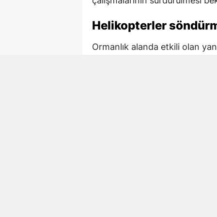
çalışmalarının sürdürülmesi bek
Helikopterler söndürm
Ormanlık alanda etkili olan ya
havadan da destek sağlandı. He
su bırakarak söndürme çalışmal
Ekiplerin koordineli müdahalesi
kontrol altına alındı.
Yangının çıkış nedeni 
Yangının neden çıktığı henüz b
ardından yangının çıkış nedeni
yürütülmesi bekleniyor.
Yangında zarar gören ormanlık