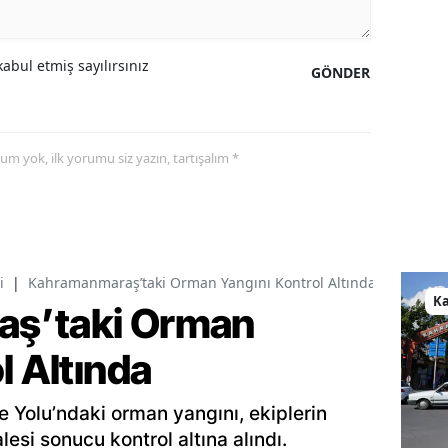
abul etmiş sayılırsınız
GÖNDER
yorum yok, ilk yorumu siz yazın, tartışalım *
i
|
Kahramanmaraş’taki Orman Yangını Kontrol Altında
K
ş’taki Orman
l Altında
Yolu’ndaki orman yangını, ekiplerin
si sonucu kontrol altına alındı.