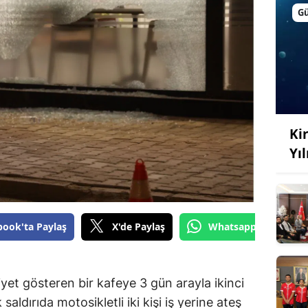
G
Kir
Yı
book'ta Paylaş
X'de Paylaş
Whatsapp'tan Gönde
yet gösteren bir kafeye 3 gün arayla ikinci
k saldırıda motosikletli iki kişi iş yerine ateş