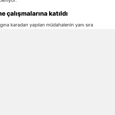
leniyor.
e çalışmalarına katıldı
ngına karadan yapılan müdahalenin yanı sıra
likopterler yangının etkili olduğu noktalara
arına katıldı.
yle yangının yayılması önlendi ve alevler
araştırılacak
ilinmiyor. Bölgede yapılacak incelemelerin
nin belirlenmesine yönelik çalışma
 alanın büyüklüğüne ilişkin de henüz resmi