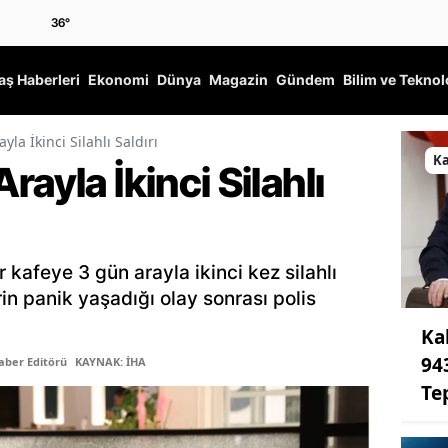
36
°
ş Haberleri
Ekonomi
Dünya
Magazin
Gündem
Bilim ve Teknol
la İkinci Silahlı Saldırı
K
ayla İkinci Silahlı
 kafeye 3 gün arayla ikinci kez silahlı
rin panik yaşadığı olay sonrası polis
Ka
94
aber Editörü
KAYNAK: İHA
Te