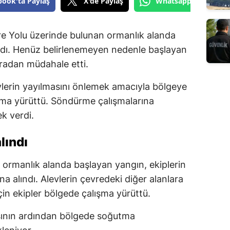
book'ta Paylaş
X'de Paylaş
Whatsapp'tan Gönde
 Yolu üzerinde bulunan ormanlık alanda
ındı. Henüz belirlenemeyen nedenle başlayan
radan müdahale etti.
evlerin yayılmasını önlemek amacıyla bölgeye
şma yürüttü. Söndürme çalışmalarına
k verdi.
lındı
 ormanlık alanda başlayan yangın, ekiplerin
a alındı. Alevlerin çevredeki diğer alanlara
çin ekipler bölgede çalışma yürüttü.
asının ardından bölgede soğutma