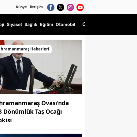
Künye
İletişim
oji
Siyaset
Sağlık
Eğitim
Otomobil
ahramanmaraş Haberleri
hramanmaraş Ovası’nda
3 Dönümlük Taş Ocağı
pkisi