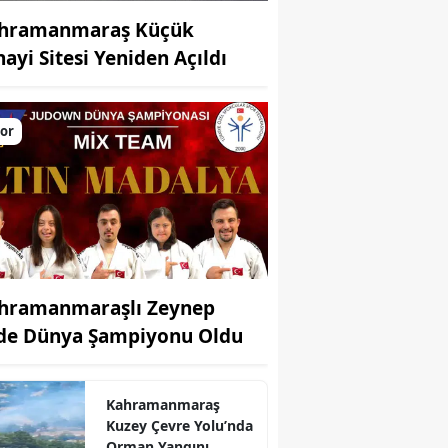
hramanmaraş Küçük
nayi Sitesi Yeniden Açıldı
or
hramanmaraşlı Zeynep
de Dünya Şampiyonu Oldu
Kahramanmaraş
Kuzey Çevre Yolu’nda
Orman Yangını