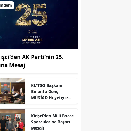
ündem
işci’den AK Parti’nin 25.
lına Mesaj
KMTSO Başkanı
Buluntu Genç
r
MÜSİAD Heyetiyle
Buluştu
Kirişci’den Milli Bocce
Sporcularına Başarı
Mesajı