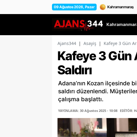
09 Ağustos 2026, Pazar
Kahramanmara
Ajans344
|
Asayiş
|
Kafeye 3 Gün Aray
Kafeye 3 Gün Ar
Saldırı
Adana’nın Kozan ilçesinde bir
saldırı düzenlendi. Müşterile
çalışma başlattı.
YAYINLAMA: 30 Ağustos 2025 - 10:08
EDİTÖR: H