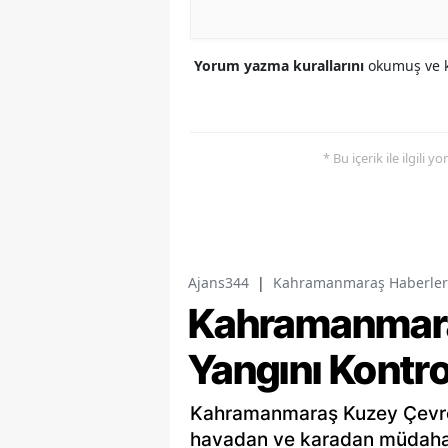
Yorum yazma kurallarını
okumuş ve k
* Bu içerik ile ilgili 
Ajans344
|
Kahramanmaraş Haberler
Kahramanmara
Yangını Kontro
Kahramanmaraş Kuzey Çevre 
havadan ve karadan müdahale