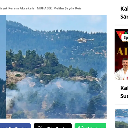
Ka
ürşat Kerem Akçakale
MUHABİR: Meliha Şeyda Reis
Sa
Sp
Ka
Su