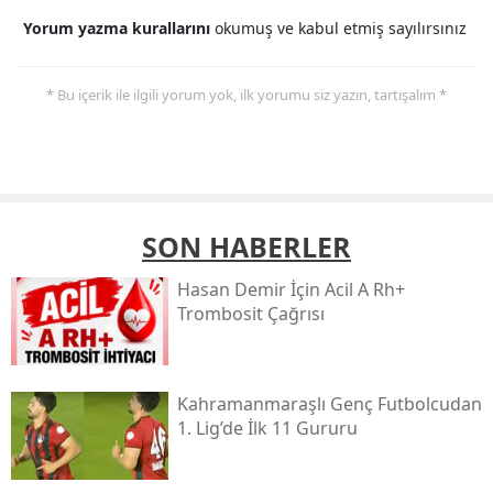
Yorum yazma kurallarını
okumuş ve kabul etmiş sayılırsınız
* Bu içerik ile ilgili yorum yok, ilk yorumu siz yazın, tartışalım *
SON HABERLER
Hasan Demir İçin Acil A Rh+
Trombosit Çağrısı
Kahramanmaraşlı Genç Futbolcudan
1. Lig’de İlk 11 Gururu