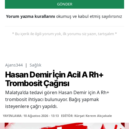
GÖNDER
Yorum yazma kurallarını
okumuş ve kabul etmiş sayılırsınız
* Bu içerik ile ilgili yorum yok, ilk yorumu siz yazın, tartışalım *
Ajans344
|
Sağlık
Hasan Demir İçin Acil A Rh+
Trombosit Çağrısı
Malatya’da tedavi gören Hasan Demir için A Rh+
trombosit ihtiyacı bulunuyor. Bağış yapmak
isteyenlere çağrı yapıldı.
YAYINLAMA: 10 Ağustos 2026 - 13:13
EDİTÖR: Kürşat Kerem Akçakale