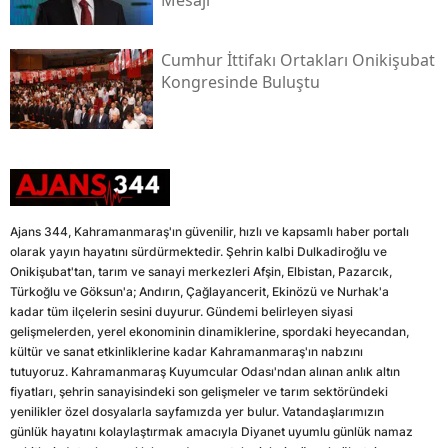
Mesajı
Cumhur İttifakı Ortakları Onikişubat
Kongresinde Buluştu
Ajans 344, Kahramanmaraş'ın güvenilir, hızlı ve kapsamlı haber portalı
olarak yayın hayatını sürdürmektedir. Şehrin kalbi Dulkadiroğlu ve
Onikişubat'tan, tarım ve sanayi merkezleri Afşin, Elbistan, Pazarcık,
Türkoğlu ve Göksun'a; Andırın, Çağlayancerit, Ekinözü ve Nurhak'a
kadar tüm ilçelerin sesini duyurur. Gündemi belirleyen siyasi
gelişmelerden, yerel ekonominin dinamiklerine, spordaki heyecandan,
kültür ve sanat etkinliklerine kadar Kahramanmaraş'ın nabzını
tutuyoruz. Kahramanmaraş Kuyumcular Odası'ndan alınan anlık altın
fiyatları, şehrin sanayisindeki son gelişmeler ve tarım sektöründeki
yenilikler özel dosyalarla sayfamızda yer bulur. Vatandaşlarımızın
günlük hayatını kolaylaştırmak amacıyla Diyanet uyumlu günlük namaz