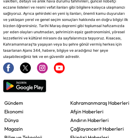
vakitleri, detaylı ve anlık hava durumu tahminleri, güncel nöbetçi
eczane listeleri ve resmi vefat ilanları gibi bilgilere kolayca ulaşmanızı
sağlıyoruz. Ayrıca şehirdeki en yeni iş ilanları, önemli kamu duyuruları
ve yaklaşan yerel ve genel seçim sonuçları hakkında en doğru bilgiyi ilk
bizden öğrenirsiniz. Tarihi Maraş depremi gibi toplumsal hafızamızda
yer eden olayları unutmadan, şehrimizin eşsiz gastronomisini, yöresel
lezzetlerini ve kültürel mirasını da sayfalarımıza taşıyoruz. Kısacası,
Kahramanmaraş'ta yaşayan veya bu şehre gönül vermiş herkes için
tasarlanan Ajans 344, habere, bilgiye ve aradığınız her şeye
ulaşabileceğiniz tek ve en güvenilir adrestir.
Gündem
Kahramanmaraş Haberleri
Ekonomi
Afşin Haberleri
Dünya
Andırın Haberleri
Magazin
Çağlayancerit Haberleri
Bilim ve Teknoloji
Ekinözü Haberleri