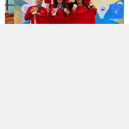
KSÜ’den Esma Semira Kaya’ya
Tebrik
Kahramanmaraş Sütçü İmam Üniversitesi de
öğrencisi Esma Semira Kaya’nın milli takım
formasıyla elde ettiği başarı dolayısıyla tebrik