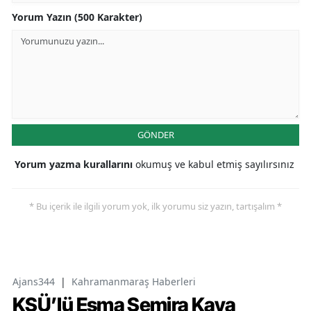
Yorum Yazın (500 Karakter)
GÖNDER
Yorum yazma kurallarını
okumuş ve kabul etmiş sayılırsınız
* Bu içerik ile ilgili yorum yok, ilk yorumu siz yazın, tartışalım *
Ajans344
|
Kahramanmaraş Haberleri
KSÜ’lü Esma Semira Kaya