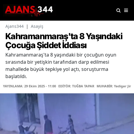
Ajans344
|
Asayiş
Kahramanmaraş'ta 8 Yaşındaki
Çocuğa Şiddet İddiası
Kahramanmaraş'ta 8 yaşındaki bir çocuğun oyun
sırasında bir yetişkin tarafından darp edilmesi
mahallede büyük tepkiye yol açtı, soruşturma
başlatıldı.
YAYINLAMA: 29 Ekim 2025 - 11:00
EDİTÖR: TUĞBA TAPAR
MUHABİR: Yadigar Jira