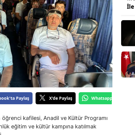
İl
book'ta Paylaş
X'de Paylaş
Whatsapp'tan Gönde
ğrenci kafilesi, Anadil ve Kültür Programı
ük eğitim ve kültür kampına katılmak
i.