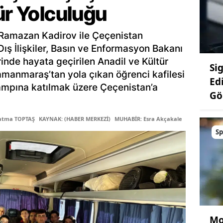
ür Yolculuğu
amazan Kadirov ile Çeçenistan
Dış İlişkiler, Basın ve Enformasyon Bakanı
nde hayata geçirilen Anadil ve Kültür
Si
anmaraş’tan yola çıkan öğrenci kafilesi
Edi
kampına katılmak üzere Çeçenistan’a
Gö
Fatma TOPTAŞ
KAYNAK: (HABER MERKEZİ)
MUHABİR: Esra Akçakale
Sp
Mo