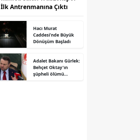
e İlk Antrenmanına Çıktı
Hacı Murat
Caddesi’nde Büyük
Dönüşüm Başladı
Adalet Bakanı Gürlek:
Behçet Oktay'ın
şüpheli ölümü
yeniden kapsamlı
şekilde incelenecek
r