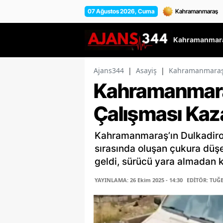
07 Ağustos 2026, Cuma
Kahramanmara
Ajans344
|
Asayiş
|
Kahramanmaraş’t
Kahramanmaraş
Çalışması Kaza
Kahramanmaraş’ın Dulkadiroğl
sırasında oluşan çukura dü
geldi, sürücü yara almadan k
YAYINLAMA: 26 Ekim 2025 - 14:30
EDİTÖR: TUĞ