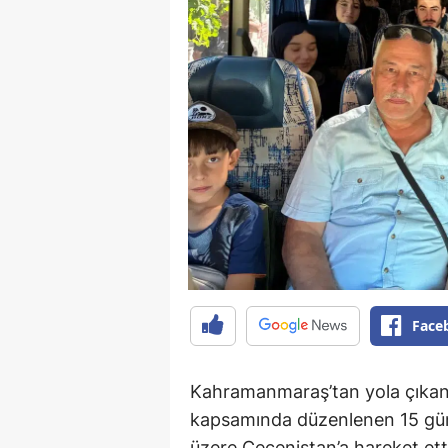
Face
Kahramanmaraş’tan yola çıkan ö
kapsamında düzenlenen 15 günl
üzere Çeçenistan’a hareket ett