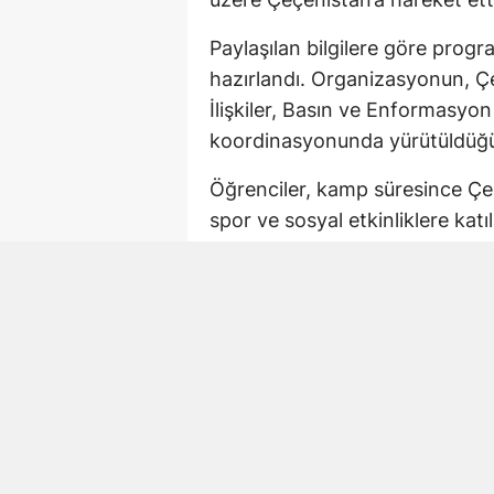
Paylaşılan bilgilere göre prog
hazırlandı. Organizasyonun, Çe
İlişkiler, Basın ve Enformasy
koordinasyonunda yürütüldüğü b
Öğrenciler, kamp süresince Çeçe
spor ve sosyal etkinliklere kat
becerilerinin geliştirilmesi ve k
hedefleniyor.
Çeçence Doğal Ortam
Programın önemli bölümünü yoğ
Diasporada yaşayan öğrenciler,
anadili Çeçence olan kişilerle i