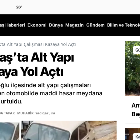
26
°
ş Haberleri
Ekonomi
Dünya
Magazin
Gündem
Bilim ve Teknol
a Alt Yapı Çalışması Kazaya Yol Açtı
G
’ta Alt Yapı
ya Yol Açtı
u ilçesinde alt yapı çalışmaları
şen otomobilde maddi hasar meydana
urtuldu.
An
Ba
BA TAPAR
MUHABİR: Yadigar Jira
K