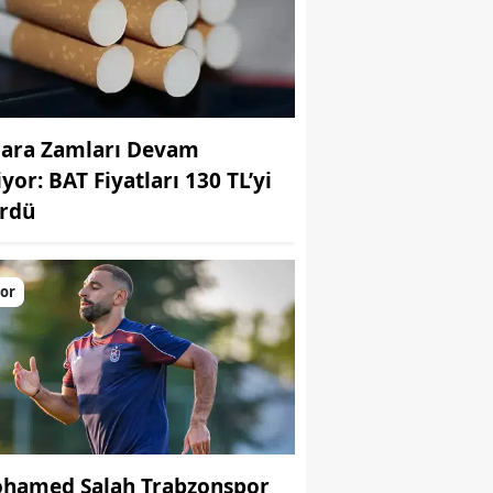
gara Zamları Devam
yor: BAT Fiyatları 130 TL’yi
rdü
or
hamed Salah Trabzonspor