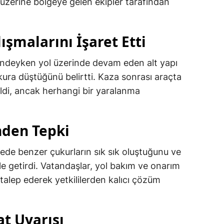
 üzerine bölgeye gelen ekipler tarafından
ışmalarını İşaret Etti
lindeyken yol üzerinde devam eden alt yapı
kura düştüğünü belirtti. Kaza sonrası araçta
di, ancak herhangi bir yaralanma
nden Tepki
lgede benzer çukurların sık sık oluştuğunu ve
dile getirdi. Vatandaşlar, yol bakım ve onarım
 talep ederek yetkililerden kalıcı çözüm
at Uyarısı