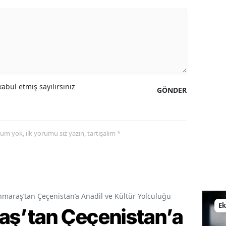
abul etmiş sayılırsınız
GÖNDER
yorum yok, ilk yorumu siz yazın, tartışalım *
araş’tan Çeçenistan’a Anadil ve Kültür Yolculuğu
E
ş’tan Çeçenistan’a