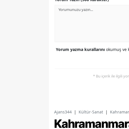
Yorum yazma kurallarını
okumuş ve k
* Bu içerik ile ilgili 
Ajans344
|
Kültür-Sanat
|
Kahramanm
Kahramanmara