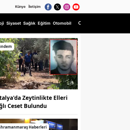
Künye
İletişim
oji
Siyaset
Sağlık
Eğitim
Otomobil
ündem
talya'da Zeytinlikte Elleri
ğlı Ceset Bulundu
ahramanmaraş Haberleri