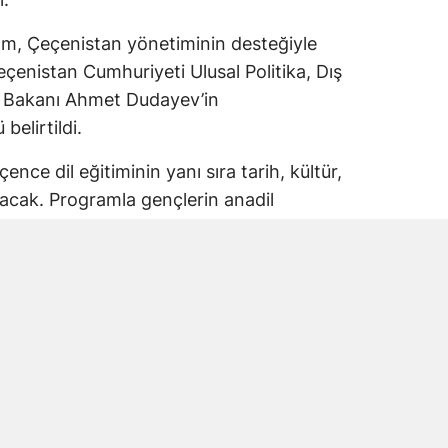
ram, Çeçenistan yönetiminin desteğiyle
çenistan Cumhuriyeti Ulusal Politika, Dış
on Bakanı Ahmet Dudayev’in
elirtildi.
nce dil eğitiminin yanı sıra tarih, kültür,
ılacak. Programla gençlerin anadil
ültürel aidiyetlerinin güçlendirilmesi
ında Öğrenilecek
unlaştırılmış Çeçence dersleri oluşturacak.
 dili günlük yaşam içinde kullanma ve
letişim kurma fırsatı bulacak.