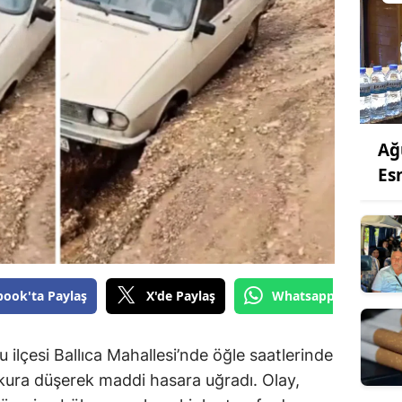
Ağ
Es
book'ta Paylaş
X'de Paylaş
Whatsapp'tan Gönde
ilçesi Ballıca Mahallesi’nde öğle saatlerinde
ukura düşerek maddi hasara uğradı. Olay,