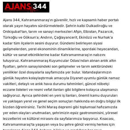
Ajans 344, Kahramanmaraş'ın güvenilir, hızlı ve kapsamlı haber portalı
olarak yayın hayatını sürdürmektedir. Şehrin kalbi Dulkadiroğlu ve
Onikişubat'tan, tarım ve sanayi merkezleri Afşin, Elbistan, Pazarcık,
Türkoğlu ve Göksun'a; Andırın, Çağlayancerit, Ekinözü ve Nurhak'a
kadar tüm ilçelerin sesini duyurur. Gündemi belirleyen siyasi
gelişmelerden, yerel ekonominin dinamiklerine, spordaki heyecandan,
kültür ve sanat etkinliklerine kadar Kahramanmaraş'ın nabzını
tutuyoruz. Kahramanmaraş Kuyumcular Odası'ndan alınan anlık altın
fiyatları, şehrin sanayisindeki son gelişmeler ve tarım sektöründeki
yenilikler özel dosyalarla sayfamızda yer bulur. Vatandaşlarımızın
günlük hayatını kolaylaştırmak amacıyla Diyanet uyumlu günlük namaz
vakitleri, detaylı ve anlık hava durumu tahminleri, güncel nöbetçi
eczane listeleri ve resmi vefat ilanları gibi bilgilere kolayca ulaşmanızı
sağlıyoruz. Ayrıca şehirdeki en yeni iş ilanları, önemli kamu duyuruları
ve yaklaşan yerel ve genel seçim sonuçları hakkında en doğru bilgiyi ilk
bizden öğrenirsiniz. Tarihi Maraş depremi gibi toplumsal hafızamızda
yer eden olayları unutmadan, şehrimizin eşsiz gastronomisini, yöresel
lezzetlerini ve kültürel mirasını da sayfalarımıza taşıyoruz. Kısacası,
Kahramanmaraş'ta yaşayan veya bu şehre gönül vermiş herkes için