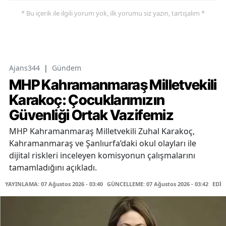
* Bu içerik ile ilgili yorum yok, ilk yorumu siz yazın, tartışalım *
Ajans344
|
Gündem
MHP Kahramanmaraş Milletvekili
Karakoç: Çocuklarımızın
Güvenliği Ortak Vazifemiz
MHP Kahramanmaraş Milletvekili Zuhal Karakoç,
Kahramanmaraş ve Şanlıurfa’daki okul olayları ile
dijital riskleri inceleyen komisyonun çalışmalarını
tamamladığını açıkladı.
YAYINLAMA: 07 Ağustos 2026 - 03:40
GÜNCELLEME: 07 Ağustos 2026 - 03:42
EDİT