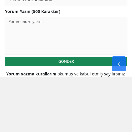
Yorum Yazın (500 Karakter)
GÖNDER
Yorum yazma kurallarını
okumuş ve kabul etmiş sayılırsınız
* Bu içerik ile ilgili yorum yok, ilk yorumu siz yazın, tartışalım *