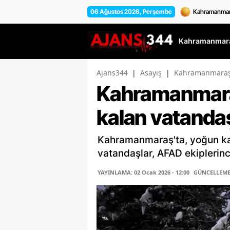
06 Ağustos 2026, Perşembe
Kahramanmara
Ajans344
|
Asayiş
|
Kahramanmaraş't
Kahramanmara
kalan vatandaş
Kahramanmaraş'ta, yoğun ka
vatandaşlar, AFAD ekiplerinc
YAYINLAMA: 02 Ocak 2026 - 12:00
GÜNCELLEME: 