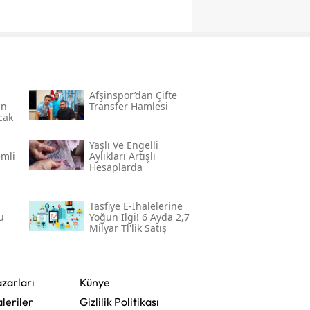
Afşinspor’dan Çifte
an
Transfer Hamlesi
cak
Yaşlı Ve Engelli
mli
Aylıkları Artışlı
Hesaplarda
Tasfiye E-Ihalelerine
u
Yoğun Ilgi! 6 Ayda 2,7
Milyar Tl'lik Satış
zarları
Künye
leriler
Gizlilik Politikası