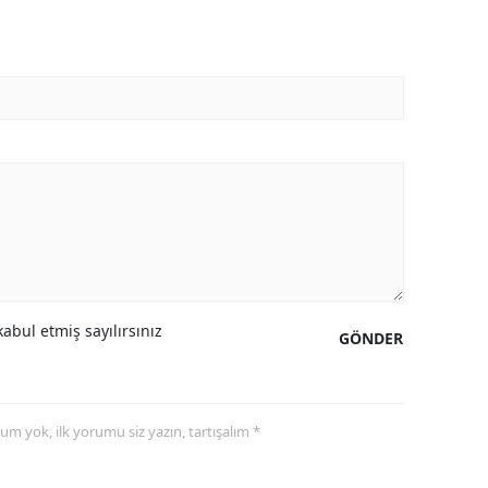
abul etmiş sayılırsınız
GÖNDER
yorum yok, ilk yorumu siz yazın, tartışalım *