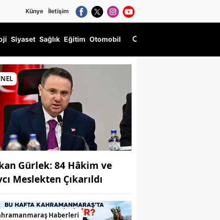
Künye
İletişim
oji
Siyaset
Sağlık
Eğitim
Otomobil
ENEL
kan Gürlek: 84 Hâkim ve
vcı Meslekten Çıkarıldı
ahramanmaraş Haberleri