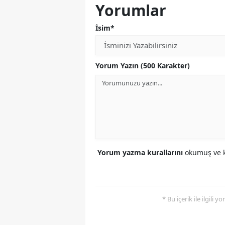
Yorumlar
İsim*
Yorum Yazın (500 Karakter)
Yorum yazma kurallarını
okumuş ve k
* Bu içerik ile ilgili 