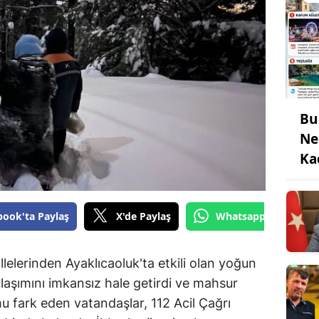
Bu
Ne
Ka
book'ta Paylaş
X'de Paylaş
Whatsapp'tan Gönde
elerinden Ayaklıcaoluk'ta etkili olan yoğun
ulaşımını imkansız hale getirdi ve mahsur
 fark eden vatandaşlar, 112 Acil Çağrı