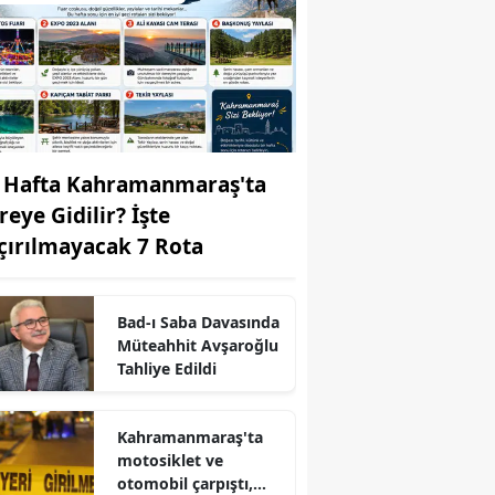
 Hafta Kahramanmaraş'ta
reye Gidilir? İşte
çırılmayacak 7 Rota
Bad-ı Saba Davasında
r
Müteahhit Avşaroğlu
Tahliye Edildi
Kahramanmaraş'ta
motosiklet ve
otomobil çarpıştı,