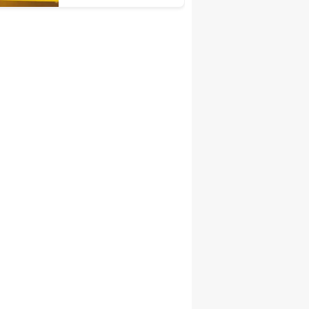
sürücü hastanede
hayatını kaybetti