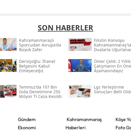
SON HABERLER
Kahramanmaraşlı
Filistin Konvoyu
Sporcudan Avrupa'da
Kahramanmaraş't
Büyük Zafer
Dualarla Uğurlana
Dervişoğlu: İhanet
Ömer Çelik: 2 Yıllık
Belgesini Kabul
Çalışmanın En Öne
Etmeyeceğiz
Aşamasındayız
Temmuz'da 107 Bin
Lgs Yerleştirme
Gıda Denetimine 250
Sonuçları Belli Old
Milyon Tl Ceza Kesildi
Gündem
Kahramanmaraş
Köşe Ya
Ekonomi
Haberleri
Foto Ga