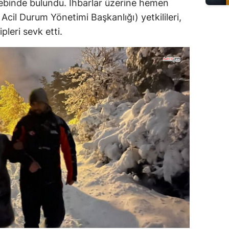
lebinde bulundu. İhbarlar üzerine hemen
cil Durum Yönetimi Başkanlığı) yetkilileri,
leri sevk etti.