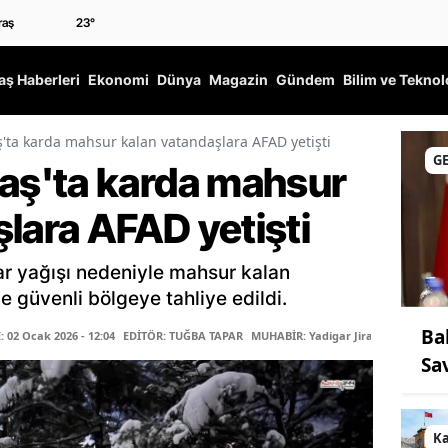
23
°
ş Haberleri
Ekonomi
Dünya
Magazin
Gündem
Bilim ve Teknol
a karda mahsur kalan vatandaşlara AFAD yetişti
G
ş'ta karda mahsur
lara AFAD yetişti
r yağışı nedeniyle mahsur kalan
e güvenli bölgeye tahliye edildi.
Ba
02 Ocak 2026 - 12:04
EDİTÖR: TUĞBA TAPAR
MUHABİR: Yadigar Jira
Sa
K