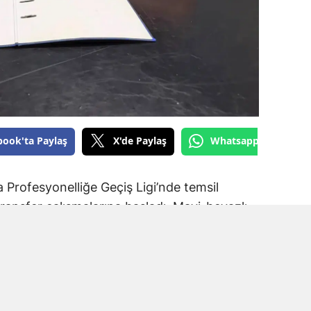
book'ta Paylaş
X'de Paylaş
Whatsapp'tan Gönde
Profesyonelliğe Geçiş Ligi’nde temsil
ransfer çalışmalarına başladı. Mavi-beyazlı
a Spor forması giyen Muhammet Kadir Arslan
.