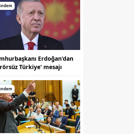
ündem
mhurbaşkanı Erdoğan'dan
erörsüz Türkiye' mesajı
ündem