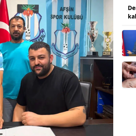
De
ka