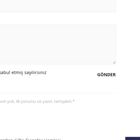
abul etmiş sayılırsınız
GÖNDER
yorum yok, ilk yorumu siz yazın, tartışalım *