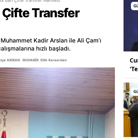
or’dan Çifte Transfer Hamlesi
G
Çifte Transfer
 Muhammet Kadir Arslan ile Ali Çam’ı
lışmalarına hızlı başladı.
Cu
tiye ARIKAN
MUHABİR: Elife Karaarslan
'T
G