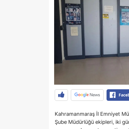
Face
Kahramanmaraş İl Emniyet Müd
Şube Müdürlüğü ekipleri, iki gün