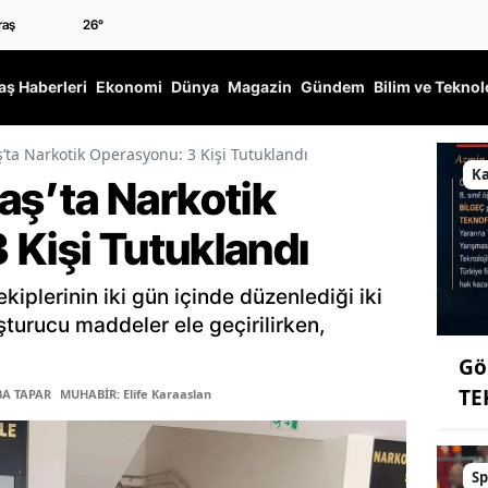
26
°
ş Haberleri
Ekonomi
Dünya
Magazin
Gündem
Bilim ve Teknol
a Narkotik Operasyonu: 3 Kişi Tutuklandı
K
ş’ta Narkotik
 Kişi Tutuklandı
iplerinin iki gün içinde düzenlediği iki
şturucu maddeler ele geçirilirken,
Gö
TE
BA TAPAR
MUHABİR: Elife Karaaslan
Sp