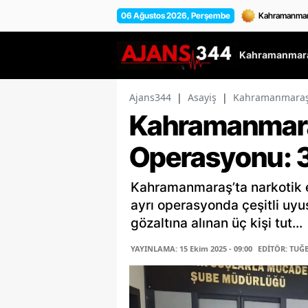
06 Ağustos 2026, Perşembe
Kahramanmara
Ajans344
|
Asayiş
|
Kahramanmaraş’t
Kahramanmara
Operasyonu: 3
Kahramanmaraş’ta narkotik ek
ayrı operasyonda çeşitli uyu
gözaltına alınan üç kişi tut...
YAYINLAMA: 15 Ekim 2025 - 09:00
EDİTÖR: TUĞ