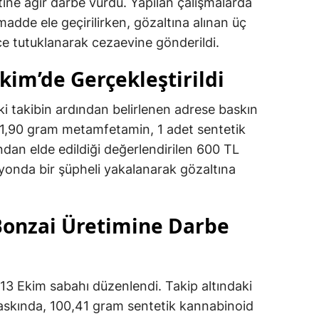
ine ağır darbe vurdu. Yapılan çalışmalarda
madde ele geçirilirken, gözaltına alınan üç
ce tutuklanarak cezaevine gönderildi.
kim’de Gerçekleştirildi
iki takibin ardından belirlenen adrese baskın
 1,90 gram metamfetamin, 1 adet sentetik
ndan elde edildiği değerlendirilen 600 TL
syonda bir şüpheli yakalanarak gözaltına
Bonzai Üretimine Darbe
 13 Ekim sabahı düzenlendi. Takip altındaki
baskında, 100,41 gram sentetik kannabinoid