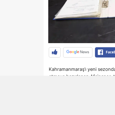
Face
Kahramanmaraş’ı yeni sezonda 
etmeye hazırlanan Afşinspor, t
ekip, son olarak Elbistan Fed
ve Ali Çam ile anlaşmaya vardı