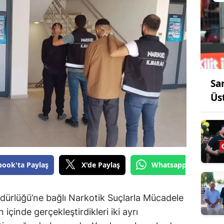
Sar
Üs
book'ta Paylaş
X'de Paylaş
Whatsapp'tan Gönde
ürlüğü’ne bağlı Narkotik Suçlarla Mücadele
 içinde gerçekleştirdikleri iki ayrı