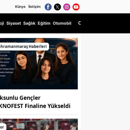
Künye
İletişim
oji
Siyaset
Sağlık
Eğitim
Otomobil
ahramanmaraş Haberleri
ksunlu Gençler
KNOFEST Finaline Yükseldi
or