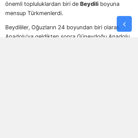
önemli topluluklardan biri de
Beydili
boyuna
mensup Türkmenlerdi.
Beydililer, Oğuzların 24 boyundan biri olarak
Anadolu’ya geldikten sonra Güneydoğu Anadolu
ve Çukurova çevresine yayıldı. Zamanla Dulkadirli
Türkmenlerinin önemli unsurlarından biri haline
geldiler.
Beydili boyuyla bağlantılı
Cerit ve Tecirli
aşiretlerinin
de Dulkadirli Türkmen toplulukları
arasında bulunduğu belirtiliyor. Ceritlerin kış
aylarını Amik Ovası’nda geçirip yaz aylarında
Maraş taraflarındaki yaylalara çıktıkları tarihî
kaynaklara yansıdı.