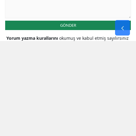
GÖNDER
Yorum yazma kurallarını
okumuş ve kabul etmiş sayılırsınız
* Bu içerik ile ilgili yorum yok, ilk yorumu siz yazın, tartışalım *
SON HABERLER
Zuhal Karakoç’tan Bakan Güler’e
Kritik Ziyaret