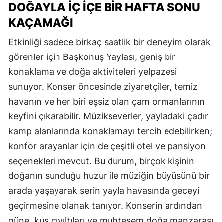
DOĞAYLA İÇ İÇE BİR HAFTA SONU
KAÇAMAĞI
Etkinliği sadece birkaç saatlik bir deneyim olarak
görenler için Başkonuş Yaylası, geniş bir
konaklama ve doğa aktiviteleri yelpazesi
sunuyor. Konser öncesinde ziyaretçiler, temiz
havanın ve her biri eşsiz olan çam ormanlarının
keyfini çıkarabilir. Müzikseverler, yayladaki çadır
kamp alanlarında konaklamayı tercih edebilirken;
konfor arayanlar için de çeşitli otel ve pansiyon
seçenekleri mevcut. Bu durum, birçok kişinin
doğanın sunduğu huzur ile müziğin büyüsünü bir
arada yaşayarak serin yayla havasında geceyi
geçirmesine olanak tanıyor. Konserin ardından
güne, kuş cıvıltıları ve muhteşem doğa manzarası