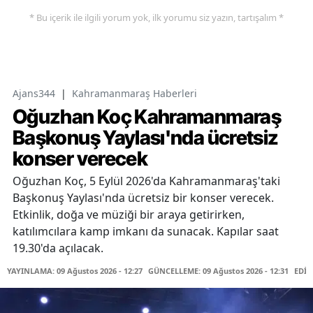
* Bu içerik ile ilgili yorum yok, ilk yorumu siz yazın, tartışalım *
Ajans344
|
Kahramanmaraş Haberleri
Oğuzhan Koç Kahramanmaraş
Başkonuş Yaylası'nda ücretsiz
konser verecek
Oğuzhan Koç, 5 Eylül 2026'da Kahramanmaraş'taki
Başkonuş Yaylası'nda ücretsiz bir konser verecek.
Etkinlik, doğa ve müziği bir araya getirirken,
katılımcılara kamp imkanı da sunacak. Kapılar saat
19.30'da açılacak.
YAYINLAMA: 09 Ağustos 2026 - 12:27
GÜNCELLEME: 09 Ağustos 2026 - 12:31
EDİT