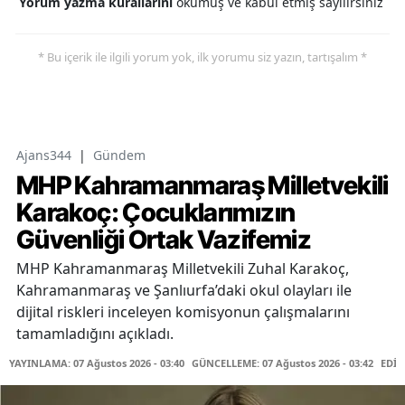
Yorum yazma kurallarını
okumuş ve kabul etmiş sayılırsınız
* Bu içerik ile ilgili yorum yok, ilk yorumu siz yazın, tartışalım *
Ajans344
|
Gündem
MHP Kahramanmaraş Milletvekili
Karakoç: Çocuklarımızın
Güvenliği Ortak Vazifemiz
MHP Kahramanmaraş Milletvekili Zuhal Karakoç,
Kahramanmaraş ve Şanlıurfa’daki okul olayları ile
dijital riskleri inceleyen komisyonun çalışmalarını
tamamladığını açıkladı.
YAYINLAMA: 07 Ağustos 2026 - 03:40
GÜNCELLEME: 07 Ağustos 2026 - 03:42
EDİT