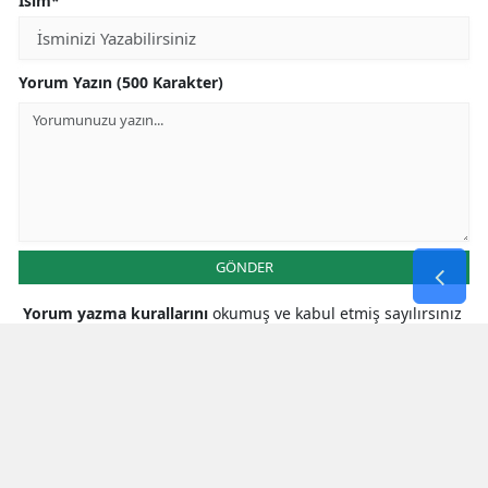
İsim*
Yorum Yazın (500 Karakter)
GÖNDER
Yorum yazma kurallarını
okumuş ve kabul etmiş sayılırsınız
* Bu içerik ile ilgili yorum yok, ilk yorumu siz yazın, tartışalım *