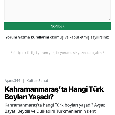
GÖNDER
Yorum yazma kurallarını
okumuş ve kabul etmiş sayılırsınız
* Bu içerik ile ilgili yorum yok, ilk yorumu siz yazın, tartışalım *
Ajans344
|
Kültür-Sanat
Kahramanmaraş’ta Hangi Türk
Boyları Yaşadı?
Kahramanmaraş’ta hangi Türk boyları yaşadı? Avşar,
Bayat, Beydili ve Dulkadirli Türkmenlerinin kent