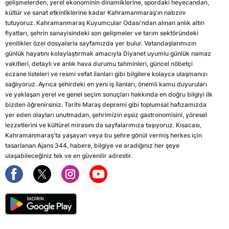
gelişmelerden, yerel ekonominin dinamiklerine, spordaki heyecandan,
kültür ve sanat etkinliklerine kadar Kahramanmaraş'ın nabzını
tutuyoruz. Kahramanmaraş Kuyumcular Odası'ndan alınan anlık altın
fiyatları, şehrin sanayisindeki son gelişmeler ve tarım sektöründeki
yenilikler özel dosyalarla sayfamızda yer bulur. Vatandaşlarımızın
günlük hayatını kolaylaştırmak amacıyla Diyanet uyumlu günlük namaz
vakitleri, detaylı ve anlık hava durumu tahminleri, güncel nöbetçi
eczane listeleri ve resmi vefat ilanları gibi bilgilere kolayca ulaşmanızı
sağlıyoruz. Ayrıca şehirdeki en yeni iş ilanları, önemli kamu duyuruları
ve yaklaşan yerel ve genel seçim sonuçları hakkında en doğru bilgiyi ilk
bizden öğrenirsiniz. Tarihi Maraş depremi gibi toplumsal hafızamızda
yer eden olayları unutmadan, şehrimizin eşsiz gastronomisini, yöresel
lezzetlerini ve kültürel mirasını da sayfalarımıza taşıyoruz. Kısacası,
Kahramanmaraş'ta yaşayan veya bu şehre gönül vermiş herkes için
tasarlanan Ajans 344, habere, bilgiye ve aradığınız her şeye
ulaşabileceğiniz tek ve en güvenilir adrestir.