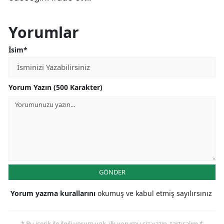
Yorumlar
İsim*
Yorum Yazın (500 Karakter)
GÖNDER
Yorum yazma kurallarını
okumuş ve kabul etmiş sayılırsınız
* Bu içerik ile ilgili yorum yok, ilk yorumu siz yazın, tartışalım *