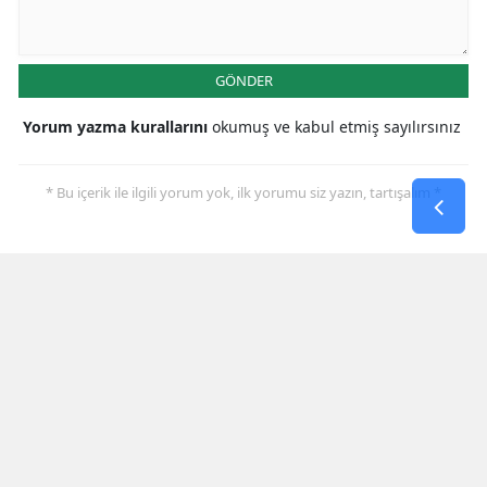
GÖNDER
Yorum yazma kurallarını
okumuş ve kabul etmiş sayılırsınız
* Bu içerik ile ilgili yorum yok, ilk yorumu siz yazın, tartışalım *
SON HABERLER
Muhammet Umut Kepekçi
Beydağı’nda Türkiye Üçüncüsü