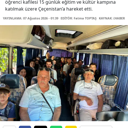
öğrenci kafilesi 15 günlük eğitim ve kültür kampına
katılmak üzere Çeçenistan’a hareket etti.
YAYINLAMA: 07 Ağustos 2026 - 01:39
EDİTÖR: Fatma TOPTAŞ
KAYNAK: (HABER M