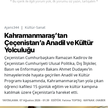
* Bu içerik ile ilgili yorum yok, ilk yorumu siz yazın, tartışalım *
Ajans344
|
Kültür-Sanat
Kahramanmaraş’tan
Çeçenistan’a Anadil ve Kültür
Yolculuğu
Çeçenistan Cumhurbaşkanı Ramazan Kadirov ile
Çeçenistan Cumhuriyeti Ulusal Politika, Dış İlişkiler,
Basın ve Enformasyon Bakanı Ahmet Dudayev’in
himayelerinde hayata geçirilen Anadil ve Kültür
Programı kapsamında, Kahramanmaraş’tan yola çıkan
öğrenci kafilesi 15 günlük eğitim ve kültür kampına
katılmak üzere Çeçenistan’a hareket etti.
YAYINLAMA: 07 Ağustos 2026 - 01:39
EDİTÖR: Fatma TOPTAŞ
KAYNAK: (HABER M