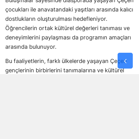
Buluşmalar sayesinde diasporada yaşayan Çeçen
çocukları ile anavatandaki yaşıtları arasında kalıcı
dostlukların oluşturulması hedefleniyor.
Öğrencilerin ortak kültürel değerleri tanıması ve
deneyimlerini paylaşması da programın amaçları
arasında bulunuyor.
Bu faaliyetlerin, farklı ülkelerde yaşayan Çeçen
gençlerinin birbirlerini tanımalarına ve kültürel
bağlarını geliştirmelerine katkı sağlaması
bekleniyor.
Tüm İhtiyaçlar Program
Kapsamında Karşılanacak
Açıklanan program çerçevesinde öğrencilerin
seyahat, konaklama, ulaşım, eğitim ve güvenlik