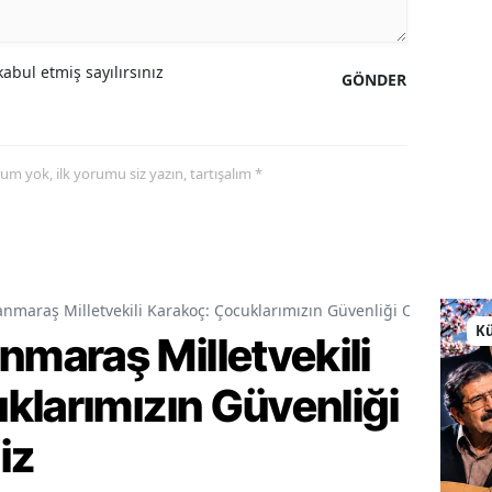
abul etmiş sayılırsınız
GÖNDER
yorum yok, ilk yorumu siz yazın, tartışalım *
araş Milletvekili Karakoç: Çocuklarımızın Güvenliği Ortak Vazif
Kü
araş Milletvekili
klarımızın Güvenliği
iz