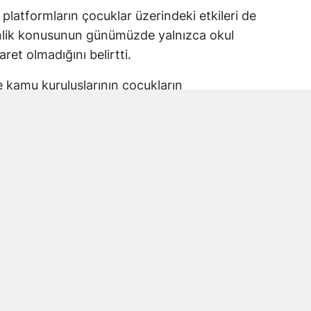
 platformların çocuklar üzerindeki etkileri de
enlik konusunun günümüzde yalnızca okul
aret olmadığını belirtti.
ve kamu kuruluşlarının çocukların
 taşıdığını ifade eden Karakoç, alınacak
 planlanması gerektiğine dikkat çekti.
kul Saldırısına Vurgu
anmaraş’ta yaşanan okul saldırısında
la Kara ve öğrencileri de andı.
ir haneye ve hiçbir şehrimize düşmemesi için
 ortaya koyduk” ifadelerini kullanan Karakoç,
 amacının benzer olayların önüne geçmek