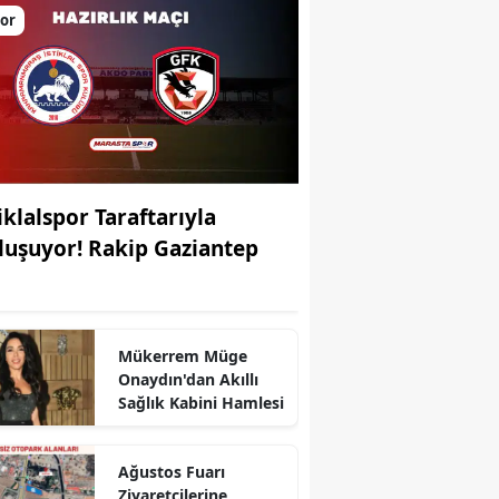
or
iklalspor Taraftarıyla
luşuyor! Rakip Gaziantep
Mükerrem Müge
r
Onaydın'dan Akıllı
Sağlık Kabini Hamlesi
Ağustos Fuarı
Ziyaretçilerine