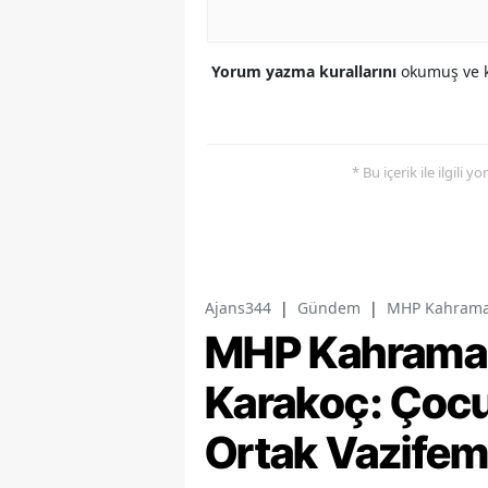
Yorum yazma kurallarını
okumuş ve k
* Bu içerik ile ilgili 
Ajans344
|
Gündem
|
MHP Kahramanm
MHP Kahramanm
Karakoç: Çocu
Ortak Vazifem