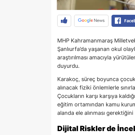
Face
MHP Kahramanmaraş Milletvek
Şanlıurfa’da yaşanan okul olaylar
araştırılması amacıyla yürütül
duyurdu.
Karakoç, süreç boyunca çocuk 
alınacak fiziki önlemlerle sını
Çocukların karşı karşıya kaldığı 
eğitim ortamından kamu kuruml
alanda ele alınması gerektiğini
Dijital Riskler de İnc