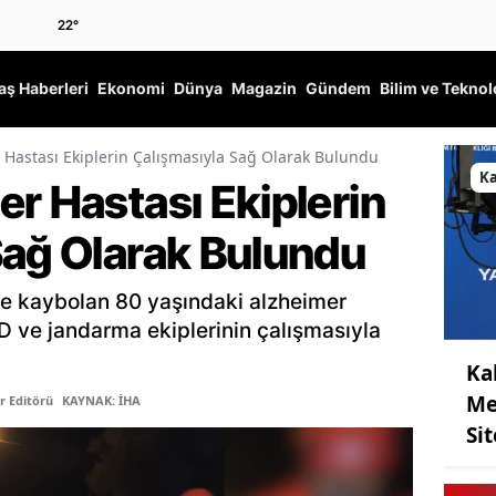
22
°
ş Haberleri
Ekonomi
Dünya
Magazin
Gündem
Bilim ve Teknol
 Hastası Ekiplerin Çalışmasıyla Sağ Olarak Bulundu
K
r Hastası Ekiplerin
Sağ Olarak Bulundu
e kaybolan 80 yaşındaki alzheimer
ve jandarma ekiplerinin çalışmasıyla
Ka
Me
r Editörü
KAYNAK: İHA
Sit