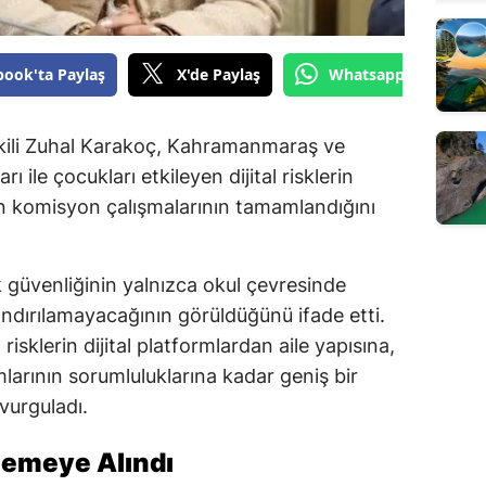
book'ta Paylaş
X'de Paylaş
Whatsapp'tan Gönde
ili Zuhal Karakoç, Kahramanmaraş ve
ı ile çocukları etkileyen dijital risklerin
en komisyon çalışmalarının tamamlandığını
güvenliğinin yalnızca okul çevresinde
rlandırılamayacağının görüldüğünü ifade etti.
risklerin dijital platformlardan aile yapısına,
arının sorumluluklarına kadar geniş bir
 vurguladı.
elemeye Alındı