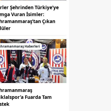
irler Şehrinden Türkiye’ye
mga Vuran İsimler:
hramanmaraş’tan Çıkan
MUHABİR: Elife Karaarslan
lüler
ahramanmaraş Haberleri
hramanmaraş
tiklalspor’a Fuarda Tam
stek