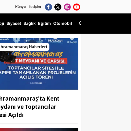
Künye
İletişim
oji
Siyaset
Sağlık
Eğitim
Otomobil
ahramanmaraş Haberleri
hramanmaraş'ta Kent
ydanı ve Toptancılar
esi Açıldı