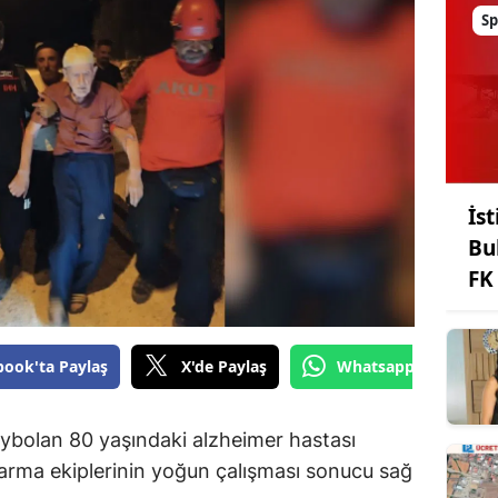
Sp
İst
Bu
FK
book'ta Paylaş
X'de Paylaş
Whatsapp'tan Gönde
aybolan 80 yaşındaki alzheimer hastası
ma ekiplerinin yoğun çalışması sonucu sağ