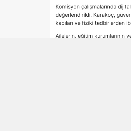
Komisyon çalışmalarında dijital
değerlendirildi. Karakoç, güv
kapıları ve fiziki tedbirlerden ib
Ailelerin, eğitim kurumlarının 
korunmasında ortak sorumluluk
önlemlerin çok boyutlu şekilde
Kahramanmaraş’taki O
Karakoç, açıklamasında Kahram
hayatını kaybeden öğretmen Ay
“Benzer acıların bir daha hiçb
tespitlerimizi ve önerilerimizi
komisyon çalışmalarının temel
olduğunu belirtti.