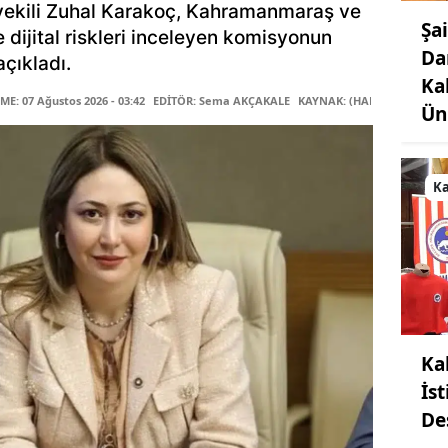
ekili Zuhal Karakoç, Kahramanmaraş ve
Şa
le dijital riskleri inceleyen komisyonun
Da
çıkladı.
Ka
E: 07 Ağustos 2026 - 03:42
EDİTÖR: Sema AKÇAKALE
KAYNAK: (HABER MERKEZİ)
Ün
K
Ka
İs
De