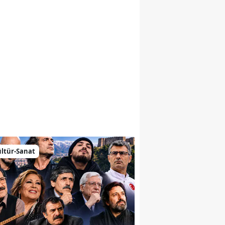
emiz
ltür-Sanat