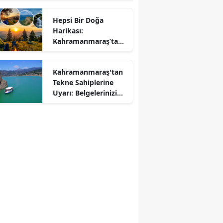
Hepsi Bir Doğa
Harikası:
r
Kahramanmaraş’ta
Kamp ve Piknik
Yapılabilecek En
Kahramanmaraş'tan
Güzel Alanlar
Tekne Sahiplerine
Uyarı: Belgelerinizi
Kontrol Edin!