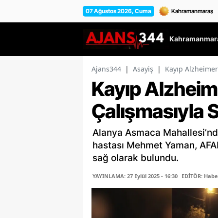
07 Ağustos 2026, Cuma
Kahramanmara
Ajans344
|
Asayiş
|
Kayıp Alzheimer
Kayıp Alzheime
Çalışmasıyla 
Alanya Asmaca Mahallesi’nd
hastası Mehmet Yaman, AFAD 
sağ olarak bulundu.
YAYINLAMA: 27 Eylül 2025 - 16:30
EDİTÖR: Habe