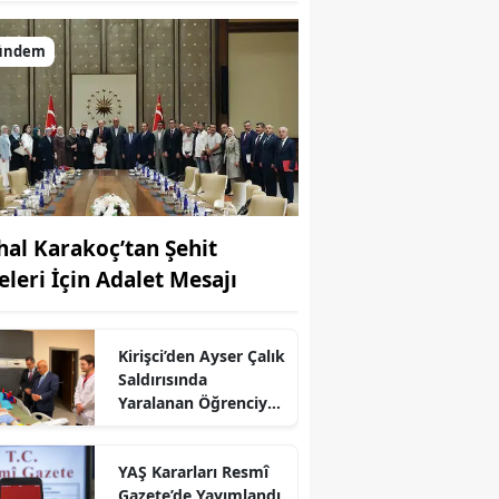
ündem
hal Karakoç’tan Şehit
eleri İçin Adalet Mesajı
Kirişci’den Ayser Çalık
Saldırısında
Yaralanan Öğrenciye
r
Ziyaret
YAŞ Kararları Resmî
Gazete’de Yayımlandı