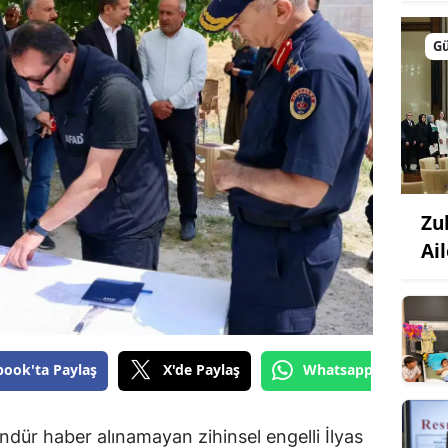
G
Zu
Ail
book'ta Paylaş
X'de Paylaş
Whatsapp'tan Gönde
ndür haber alınamayan zihinsel engelli İlyas