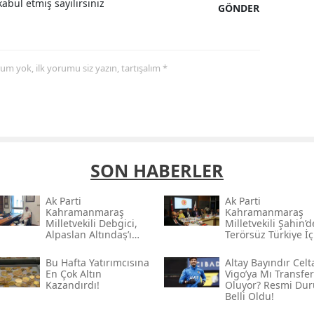
abul etmiş sayılırsınız
GÖNDER
yorum yok, ilk yorumu siz yazın, tartışalım *
SON HABERLER
Ak Parti
Ak Parti
Kahramanmaraş
Kahramanmaraş
Milletvekili Debgici,
Milletvekili Şahin’
Alpaslan Altındaş’ı
Terörsüz Türkiye İç
Ağırladı
Gece Mesaisi
Bu Hafta Yatırımcısına
Altay Bayındır Celt
En Çok Altın
Vigo’ya Mı Transfer
Kazandırdı!
Oluyor? Resmi Du
Belli Oldu!