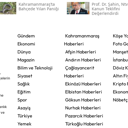
Kahramanmaraş’ta
Prof. Dr. Şahin, Ntv
Bahçede Yılan Paniği
Kanun Teklifini
Değerlendirdi
Gündem
Kahramanmaraş
Köşe Ya
Ekonomi
Haberleri
Foto Ga
Dünya
Afşin Haberleri
Manşet
Magazin
Andırın Haberleri
İstanbu
Bilim ve Teknoloji
Çağlayancerit
Döviz K
,
Siyaset
Haberleri
Altın Fi
çelerin
Sağlık
Ekinözü Haberleri
Kripto 
Eğitim
Elbistan Haberleri
Ekonom
ine
Spor
Göksun Haberleri
Nöbetç
nlık
Asayiş
Nurhak Haberleri
 ve
Türkiye
Pazarcık Haberleri
Yemek
Türkoğlu Haberleri