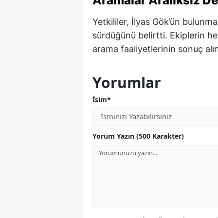
Aramalar Aralıksız D
Yetkililer, İlyas Gök’ün bulunma
sürdüğünü belirtti. Ekiplerin
arama faaliyetlerinin sonuç alı
Yorumlar
İsim*
Yorum Yazın (500 Karakter)