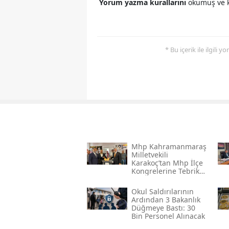
Yorum yazma kurallarını
okumuş ve k
* Bu içerik ile ilgili 
Mhp Kahramanmaraş
Milletvekili
Karakoç’tan Mhp İlçe
Kongrelerine Tebrik
Mesajı
Okul Saldırılarının
Ardından 3 Bakanlık
Düğmeye Bastı: 30
Bin Personel Alınacak