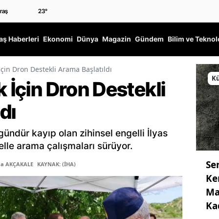
23
°
ş Haberleri
Ekonomi
Dünya
Magazin
Gündem
Bilim ve Teknol
İçin Dron Destekli Arama Başlatıldı
Kü
k İçin Dron Destekli
dı
gündür kayıp olan zihinsel engelli İlyas
lle arama çalışmaları sürüyor.
Se
ma AKÇAKALE
KAYNAK: (İHA)
Ke
Ma
Ka