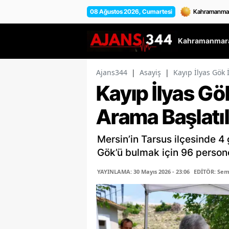
08 Ağustos 2026, Cumartesi
Kahramanmara
Ajans344
|
Asayiş
|
Kayıp İlyas Gök 
Kayıp İlyas Gö
Arama Başlatıl
Mersin’in Tarsus ilçesinde 4 
Gök’ü bulmak için 96 persone
YAYINLAMA: 30 Mayıs 2026 - 23:06
EDİTÖR: Se