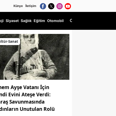
Künye
İletişim
oji
Siyaset
Sağlık
Eğitim
Otomobil
ltür-Sanat
nem Ayşe Vatanı İçin
ndi Evini Ateşe Verdi:
raş Savunmasında
dınların Unutulan Rolü