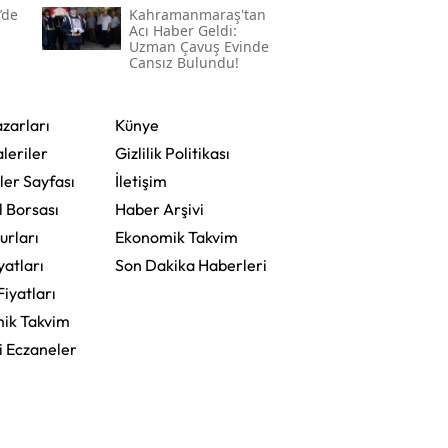
’de
Kahramanmaraş'tan
Acı Haber Geldi:
Uzman Çavuş Evinde
Cansız Bulundu!
zarları
Künye
leriler
Gizlilik Politikası
ler Sayfası
İletişim
l Borsası
Haber Arşivi
urları
Ekonomik Takvim
yatları
Son Dakika Haberleri
Fiyatları
ik Takvim
i Eczaneler