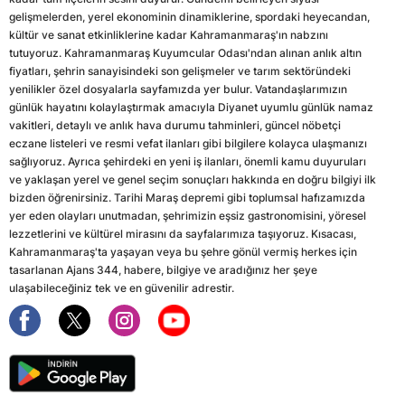
gelişmelerden, yerel ekonominin dinamiklerine, spordaki heyecandan,
kültür ve sanat etkinliklerine kadar Kahramanmaraş'ın nabzını
tutuyoruz. Kahramanmaraş Kuyumcular Odası'ndan alınan anlık altın
fiyatları, şehrin sanayisindeki son gelişmeler ve tarım sektöründeki
yenilikler özel dosyalarla sayfamızda yer bulur. Vatandaşlarımızın
günlük hayatını kolaylaştırmak amacıyla Diyanet uyumlu günlük namaz
vakitleri, detaylı ve anlık hava durumu tahminleri, güncel nöbetçi
eczane listeleri ve resmi vefat ilanları gibi bilgilere kolayca ulaşmanızı
sağlıyoruz. Ayrıca şehirdeki en yeni iş ilanları, önemli kamu duyuruları
ve yaklaşan yerel ve genel seçim sonuçları hakkında en doğru bilgiyi ilk
bizden öğrenirsiniz. Tarihi Maraş depremi gibi toplumsal hafızamızda
yer eden olayları unutmadan, şehrimizin eşsiz gastronomisini, yöresel
lezzetlerini ve kültürel mirasını da sayfalarımıza taşıyoruz. Kısacası,
Kahramanmaraş'ta yaşayan veya bu şehre gönül vermiş herkes için
tasarlanan Ajans 344, habere, bilgiye ve aradığınız her şeye
ulaşabileceğiniz tek ve en güvenilir adrestir.