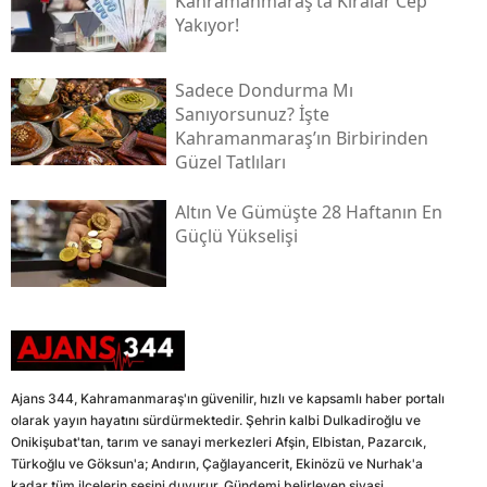
Kahramanmaraş’ta Kiralar Cep
Yakıyor!
Sadece Dondurma Mı
Sanıyorsunuz? İşte
Kahramanmaraş’ın Birbirinden
Güzel Tatlıları
Altın Ve Gümüşte 28 Haftanın En
Güçlü Yükselişi
Ajans 344, Kahramanmaraş'ın güvenilir, hızlı ve kapsamlı haber portalı
olarak yayın hayatını sürdürmektedir. Şehrin kalbi Dulkadiroğlu ve
Onikişubat'tan, tarım ve sanayi merkezleri Afşin, Elbistan, Pazarcık,
Türkoğlu ve Göksun'a; Andırın, Çağlayancerit, Ekinözü ve Nurhak'a
kadar tüm ilçelerin sesini duyurur. Gündemi belirleyen siyasi