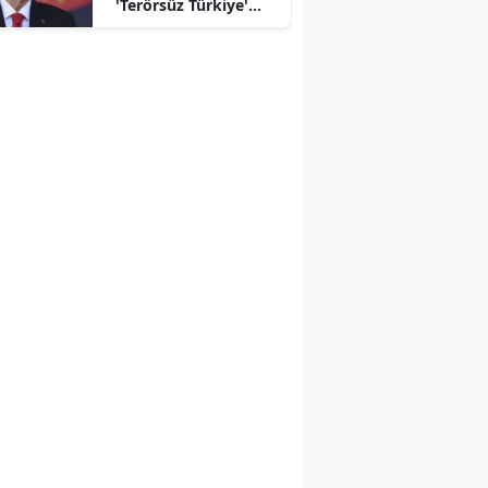
'Terörsüz Türkiye'
mesajı