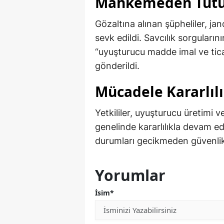
Mahkemeden Tutu
Gözaltına alınan şüpheliler, ja
sevk edildi. Savcılık sorguları
“uyuşturucu madde imal ve tic
gönderildi.
Mücadele Kararlıl
Yetkililer, uyuşturucu üretimi v
genelinde kararlılıkla devam e
durumları gecikmeden güvenlik 
Yorumlar
İsim*