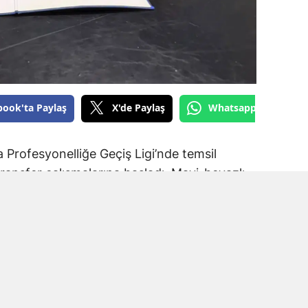
book'ta Paylaş
X'de Paylaş
Whatsapp'tan Gönde
Profesyonelliğe Geçiş Ligi’nde temsil
ransfer çalışmalarına başladı. Mavi-beyazlı
a Spor forması giyen Muhammet Kadir Arslan
.