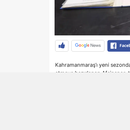
Face
Kahramanmaraş’ı yeni sezonda 
etmeye hazırlanan Afşinspor, t
ekip, son olarak Elbistan Fed
ve Ali Çam ile anlaşmaya vardı