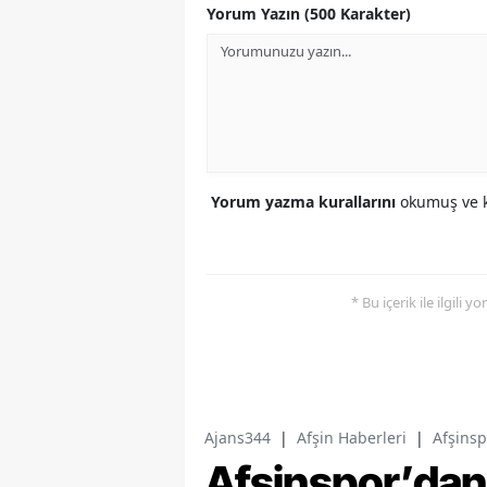
Yorum Yazın (500 Karakter)
Yorum yazma kurallarını
okumuş ve k
* Bu içerik ile ilgili 
Ajans344
|
Afşin Haberleri
|
Afşinsp
Afşinspor’dan 