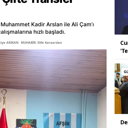
 Muhammet Kadir Arslan ile Ali Çam’ı
lışmalarına hızlı başladı.
Cu
tiye ARIKAN
MUHABİR: Elife Karaarslan
'T
G
De