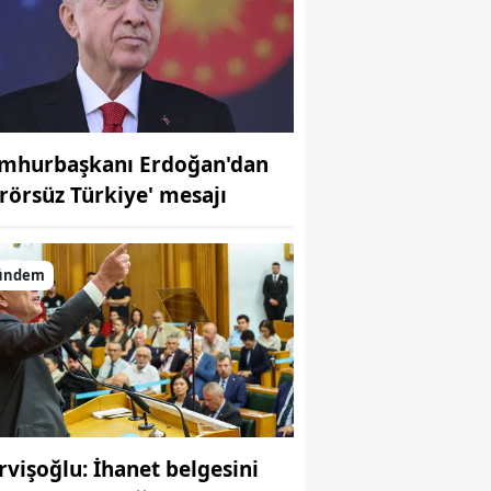
mhurbaşkanı Erdoğan'dan
erörsüz Türkiye' mesajı
ündem
rvişoğlu: İhanet belgesini