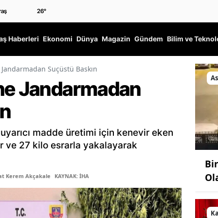
26
°
ş Haberleri
Ekonomi
Dünya
Magazin
Gündem
Bilim ve Teknol
e Jandarmadan Suçüstü Baskın
As
ine Jandarmadan
ın
 uyarıcı madde üretimi için kenevir eken
r ve 27 kilo esrarla yakalayarak
Bi
Ol
şat Kerem Akçakale
KAYNAK: İHA
K