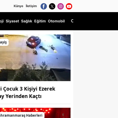
Künye
İletişim
oji
Siyaset
Sağlık
Eğitim
Otomobil
ayiş
ri Çocuk 3 Kişiyi Ezerek
ay Yerinden Kaçtı
ahramanmaraş Haberleri