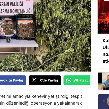
Ka
Ul
no
etk
book'ta Paylaş
X'de Paylaş
Whatsapp'tan Gönde
timi amacıyla kenevir yetiştirdiği tespit
rinin düzenlediği operasyonla yakalanarak