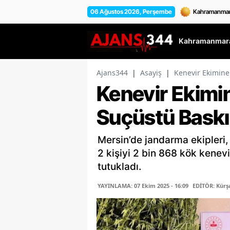
06 Ağustos 2026, Perşembe
Kahramanmara
Ajans344
|
Asayiş
|
Kenevir Ekimin
Kenevir Ekim
Suçüstü Bask
Mersin’de jandarma ekipleri,
2 kişiyi 2 bin 868 kök kenevi
tutukladı.
YAYINLAMA: 07 Ekim 2025 - 16:09
EDİTÖR: Kür