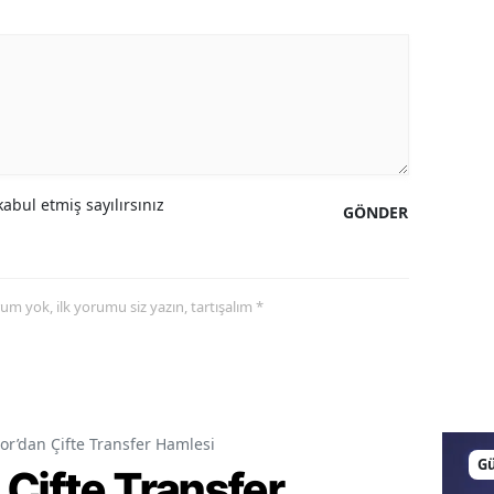
abul etmiş sayılırsınız
GÖNDER
yorum yok, ilk yorumu siz yazın, tartışalım *
or’dan Çifte Transfer Hamlesi
G
Çifte Transfer