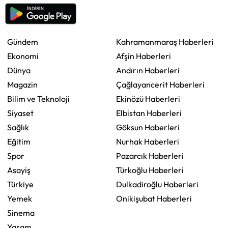
Gündem
Kahramanmaraş Haberleri
Ekonomi
Afşin Haberleri
Dünya
Andırın Haberleri
Magazin
Çağlayancerit Haberleri
Bilim ve Teknoloji
Ekinözü Haberleri
Siyaset
Elbistan Haberleri
Sağlık
Göksun Haberleri
Eğitim
Nurhak Haberleri
Spor
Pazarcık Haberleri
Asayiş
Türkoğlu Haberleri
Türkiye
Dulkadiroğlu Haberleri
Yemek
Onikişubat Haberleri
Sinema
Yaşam