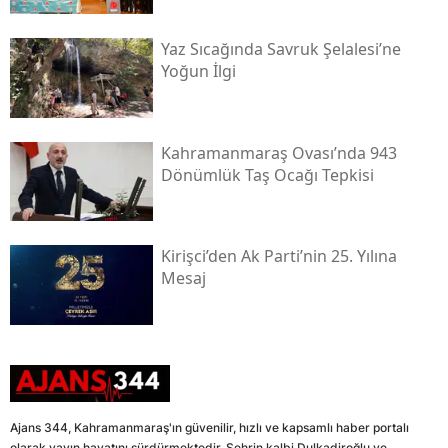
Yaz Sıcağında Savruk Şelalesi’ne
Yoğun İlgi
Kahramanmaraş Ovası’nda 943
Dönümlük Taş Ocağı Tepkisi
Kirişci’den Ak Parti’nin 25. Yılına
Mesaj
Ajans 344, Kahramanmaraş'ın güvenilir, hızlı ve kapsamlı haber portalı
olarak yayın hayatını sürdürmektedir. Şehrin kalbi Dulkadiroğlu ve