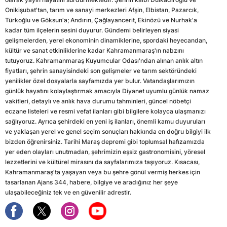
Onikişubat'tan, tarım ve sanayi merkezleri Afşin, Elbistan, Pazarcık,
Türkoğlu ve Göksun'a; Andırın, Çağlayancerit, Ekinözü ve Nurhak'a
kadar tüm ilçelerin sesini duyurur. Gündemi belirleyen siyasi
gelişmelerden, yerel ekonominin dinamiklerine, spordaki heyecandan,
kültür ve sanat etkinliklerine kadar Kahramanmaraş'ın nabzını
tutuyoruz. Kahramanmaraş Kuyumcular Odası'ndan alınan anlık altın
fiyatları, şehrin sanayisindeki son gelişmeler ve tarım sektöründeki
yenilikler özel dosyalarla sayfamızda yer bulur. Vatandaşlarımızın
günlük hayatını kolaylaştırmak amacıyla Diyanet uyumlu günlük namaz
vakitleri, detaylı ve anlık hava durumu tahminleri, güncel nöbetçi
eczane listeleri ve resmi vefat ilanları gibi bilgilere kolayca ulaşmanızı
sağlıyoruz. Ayrıca şehirdeki en yeni iş ilanları, önemli kamu duyuruları
ve yaklaşan yerel ve genel seçim sonuçları hakkında en doğru bilgiyi ilk
bizden öğrenirsiniz. Tarihi Maraş depremi gibi toplumsal hafızamızda
yer eden olayları unutmadan, şehrimizin eşsiz gastronomisini, yöresel
lezzetlerini ve kültürel mirasını da sayfalarımıza taşıyoruz. Kısacası,
Kahramanmaraş'ta yaşayan veya bu şehre gönül vermiş herkes için
tasarlanan Ajans 344, habere, bilgiye ve aradığınız her şeye
ulaşabileceğiniz tek ve en güvenilir adrestir.