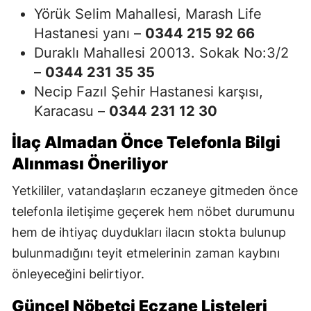
Yörük Selim Mahallesi, Marash Life
Hastanesi yanı –
0344 215 92 66
Duraklı Mahallesi 20013. Sokak No:3/2
–
0344 231 35 35
Necip Fazıl Şehir Hastanesi karşısı,
Karacasu –
0344 231 12 30
İlaç Almadan Önce Telefonla Bilgi
Alınması Öneriliyor
Yetkililer, vatandaşların eczaneye gitmeden önce
telefonla iletişime geçerek hem nöbet durumunu
hem de ihtiyaç duydukları ilacın stokta bulunup
bulunmadığını teyit etmelerinin zaman kaybını
önleyeceğini belirtiyor.
Güncel Nöbetçi Eczane Listeleri