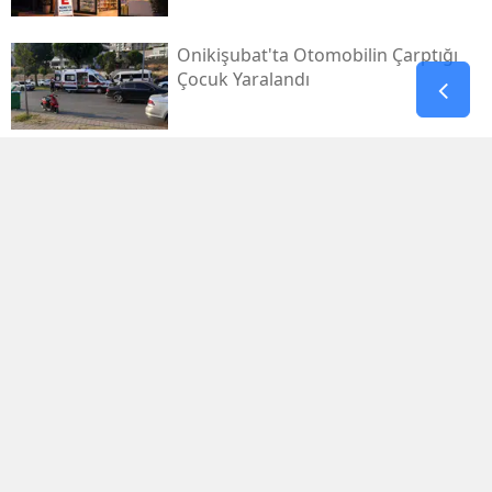
Onikişubat'ta Otomobilin Çarptığı
Çocuk Yaralandı
Pazarcık’ta Yollar Büyükşehir’le
Yenileniyor
Onikişubat'ta Yeni Gündüz Bakımevi
Kayıtları Başladı!
Filistin Destek Konvoyu
Kahramanmaraş'ta Karşılandı