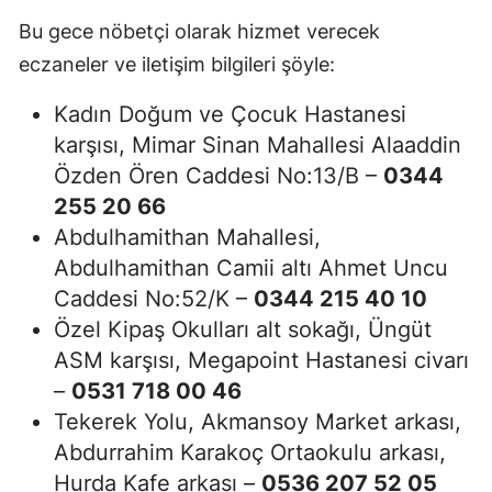
Bu gece nöbetçi olarak hizmet verecek
eczaneler ve iletişim bilgileri şöyle:
Kadın Doğum ve Çocuk Hastanesi
karşısı, Mimar Sinan Mahallesi Alaaddin
Özden Ören Caddesi No:13/B –
0344
255 20 66
Abdulhamithan Mahallesi,
Abdulhamithan Camii altı Ahmet Uncu
Caddesi No:52/K –
0344 215 40 10
Özel Kipaş Okulları alt sokağı, Üngüt
ASM karşısı, Megapoint Hastanesi civarı
–
0531 718 00 46
Tekerek Yolu, Akmansoy Market arkası,
Abdurrahim Karakoç Ortaokulu arkası,
Hurda Kafe arkası –
0536 207 52 05