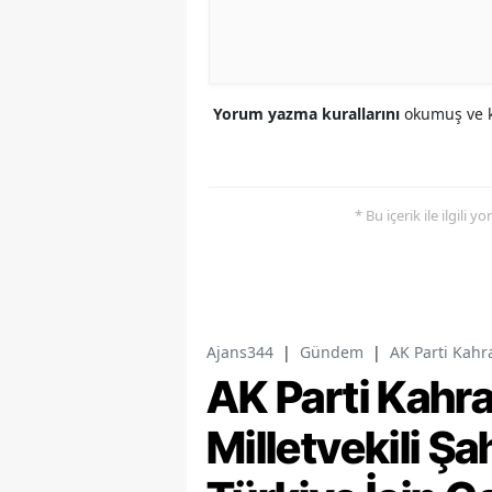
Yorum yazma kurallarını
okumuş ve k
* Bu içerik ile ilgili 
Ajans344
|
Gündem
|
AK Parti Kahr
AK Parti Kah
Milletvekili Ş