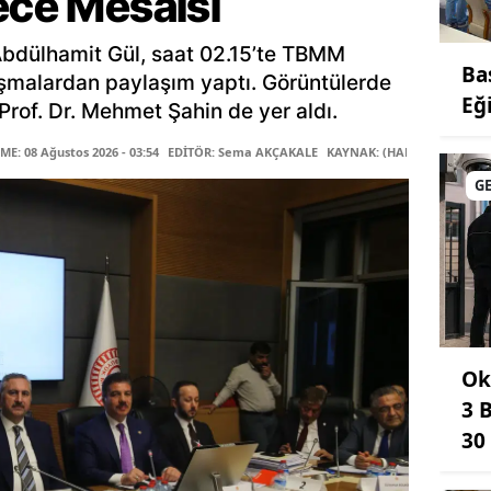
ece Mesaisi
Abdülhamit Gül, saat 02.15’te TBMM
Ba
şmalardan paylaşım yaptı. Görüntülerde
Eğ
rof. Dr. Mehmet Şahin de yer aldı.
E: 08 Ağustos 2026 - 03:54
EDİTÖR: Sema AKÇAKALE
KAYNAK: (HABER MERKEZİ)
G
Ok
3 
30