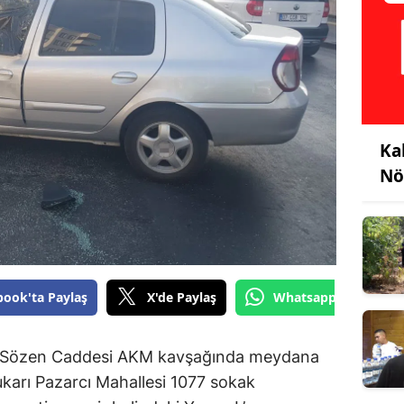
Ka
Nö
book'ta Paylaş
X'de Paylaş
Whatsapp'tan Gönde
im Sözen Caddesi AKM kavşağında meydana
 Yukarı Pazarcı Mahallesi 1077 sokak