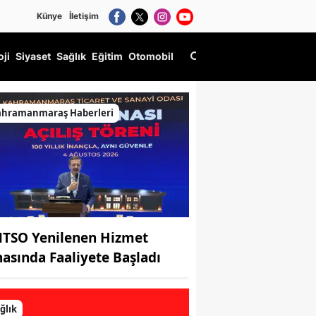
Künye
İletişim
oji
Siyaset
Sağlık
Eğitim
Otomobil
ahramanmaraş Haberleri
TSO Yenilenen Hizmet
nasında Faaliyete Başladı
ğlık