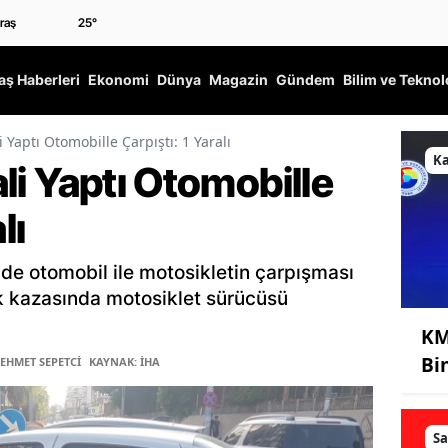
25
°
ş Haberleri
Ekonomi
Dünya
Magazin
Gündem
Bilim ve Teknol
li Yaptı Otomobille Çarpıştı: 1 Yaralı
K
lali Yaptı Otomobille
lı
de otomobil ile motosikletin çarpışması
k kazasında motosiklet sürücüsü
KM
Bi
MEHMET SEPETCİ
KAYNAK: İHA
Sa