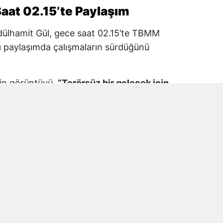
aat 02.15’te Paylaşım
dülhamit Gül, gece saat 02.15’te TBMM
 paylaşımda çalışmaların sürdüğünü
kin görüntüyü,
“Terörsüz bir gelecek için
M Adalet Komisyonu”
ifadeleriyle paylaştı.
araş Milletvekili Prof. Dr. Mehmet Şahin’in
tıldığı görüldü.
e Mesaisinde Yer Aldı
vekili Prof. Dr. Mehmet Şahin, Terörsüz
 düzenleme çalışmalarında TBMM’deki