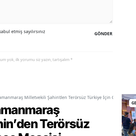
abul etmiş sayılırsınız
GÖNDER
yorum yok, ilk yorumu siz yazın, tartışalım *
amanmaraş Milletvekili Şahin’den Terörsüz Türkiye İçin Gece Mesai
G
ramanmaraş
ahin’den Terörsüz