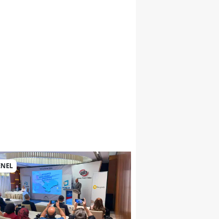
si
ENEL