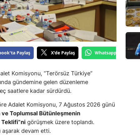
book'ta Paylaş
X'de Paylaş
Whatsapp'tan Gönde
dalet Komisyonu, “Terörsüz Türkiye”
mında gündemine gelen düzenleme
geç saatlere kadar sürdürdü.
re Adalet Komisyonu, 7 Ağustos 2026 günü
a ve Toplumsal Bütünleşmenin
Teklifi”ni
görüşmek üzere toplandı.
 aşarak devam etti.