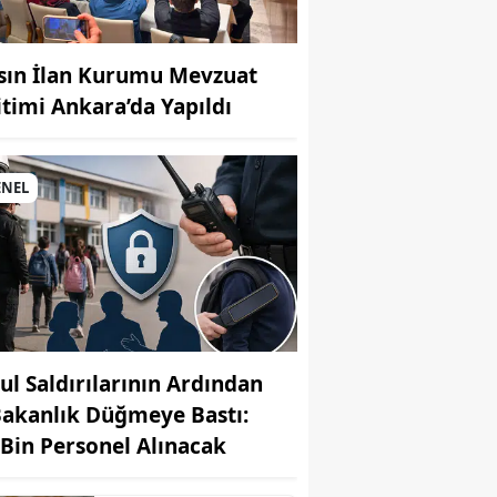
sın İlan Kurumu Mevzuat
itimi Ankara’da Yapıldı
MUHABİR: Elife Karaarslan
ENEL
ul Saldırılarının Ardından
Bakanlık Düğmeye Bastı:
 Bin Personel Alınacak