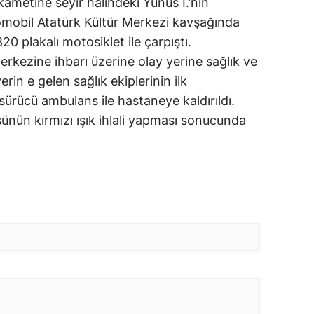
ametine seyir halindeki Yunus I.’nın
tomobil Atatürk Kültür Merkezi kavşağında
20 plakalı motosiklet ile çarpıştı.
erkezine ihbarı üzerine olay yerine sağlık ve
yerin e gelen sağlık ekiplerinin ilk
sürücü ambulans ile hastaneye kaldırıldı.
ünün kırmızı ışık ihlali yapması sonucunda