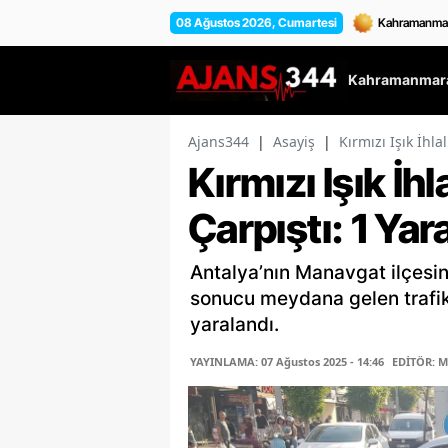
08 Ağustos 2026, Cumartesi
Kahramanmara
Ajans344
|
Asayiş
|
Kırmızı Işık İhla
Kırmızı Işık İh
Çarpıştı: 1 Yara
Antalya’nın Manavgat ilçesin
sonucu meydana gelen trafi
yaralandı.
YAYINLAMA: 07 Ağustos 2025 - 14:46
EDİTÖR: 