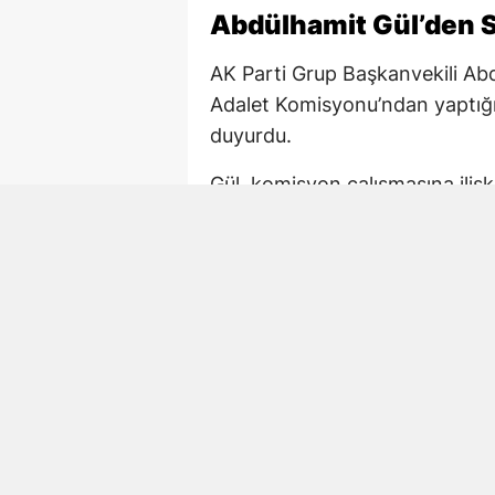
Abdülhamit Gül’den S
AK Parti Grup Başkanvekili Ab
Adalet Komisyonu’ndan yaptığı
duyurdu.
Gül, komisyon çalışmasına iliş
çalışmaya devam. 02.15 TBM
Paylaşımda AK Parti Kahramanm
de komisyondaki çalışmalara ka
Mehmet Şahin de Gec
AK Parti Kahramanmaraş Millet
Türkiye sürecine ilişkin yasal
mesaisini sürdürdü.