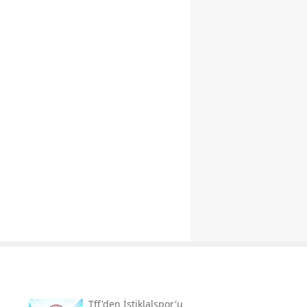
a
Tff'den İstiklalspor'u