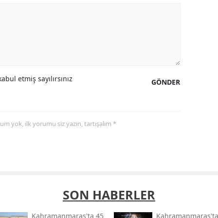
abul etmiş sayılırsınız
GÖNDER
yorum yok, ilk yorumu siz yazın, tartışalım *
SON HABERLER
Kahramanmaraş'ta 45
Kahramanmaraş't