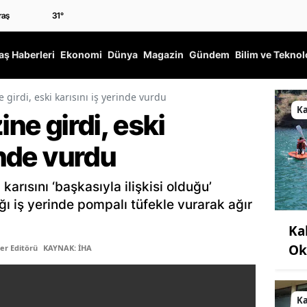
31
°
ş Haberleri
Ekonomi
Dünya
Magazin
Gündem
Bilim ve Teknol
e girdi, eski karısını iş yerinde vurdu
K
ine girdi, eski
inde vurdu
karısını ‘başkasıyla ilişkisi olduğu’
ğı iş yerinde pompalı tüfekle vurarak ağır
Ka
Ok
er Editörü
KAYNAK: İHA
K