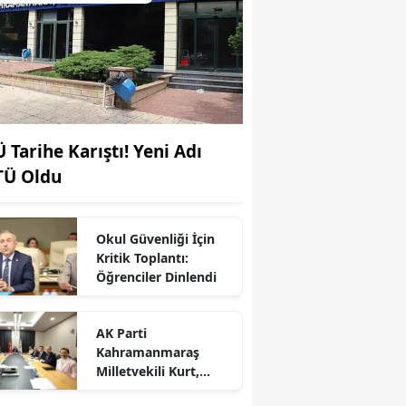
Ü Tarihe Karıştı! Yeni Adı
TÜ Oldu
Okul Güvenliği İçin
Kritik Toplantı:
Öğrenciler Dinlendi
AK Parti
Kahramanmaraş
r
Milletvekili Kurt,
Genel Merkez