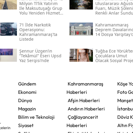
Milyon Tl’lik Yatırım
Uluslararası Ağust
Ile Maksutuşağı Grup
Fuarı, Müzik Şöleni
Yolu Yeniden Hizmete
Renkli Anlar Sund
Açıldı
71 İlde Narkotik
Kahramanmaraş
Operasyonu:
Deprem Davaların
Kahramanmaraş'ta
14 Dosya Yargıtay'
Listede
Şennur Üzgen’in
Tuğba Ece Yörük’te
“tekâmül” Eseri Upsd
Çocuklara Umut
Yaz Sergisi’nde
Olacak Sosyal Proj
Gündem
Kahramanmaraş
Köşe Ya
Ekonomi
Haberleri
Foto Ga
Dünya
Afşin Haberleri
Manşet
Magazin
Andırın Haberleri
İstanbu
Bilim ve Teknoloji
Çağlayancerit
Döviz K
,
Siyaset
Haberleri
Altın Fi
çelerin