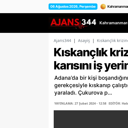
06 Ağustos 2026, Perşembe
Kahramanmara
Ajans344
|
Asayiş
|
Kıskançlık krizin
Kıskançlık kriz
karısını iş yer
Adana’da bir kişi boşandığını 
gerekçesiyle kıskanıp çalıştı
yaraladı. Çukurova p...
YAYINLAMA: 27 Şubat 2024 - 12:58
EDİTÖR: Hab