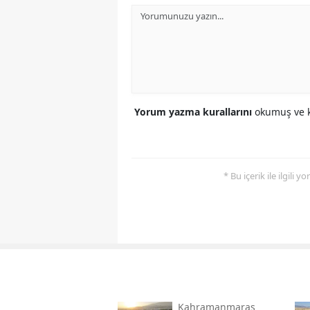
Yorum yazma kurallarını
okumuş ve k
* Bu içerik ile ilgili 
Kahramanmaraş