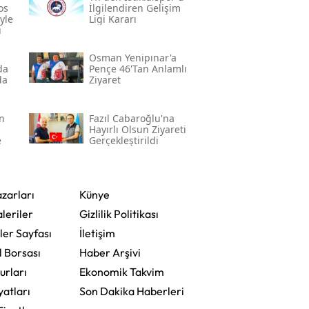
os
İlgilendiren Gelişim
yle
Ligi Kararı
u
Osman Yenipınar'a
da
Pençe 46'tan Anlamlı
da
Ziyaret
n
Fazıl Cabaroğlu'na
Hayırlı Olsun Ziyareti
e
Gerçekleştirildi
zarları
Künye
leriler
Gizlilik Politikası
ler Sayfası
İletişim
l Borsası
Haber Arşivi
urları
Ekonomik Takvim
yatları
Son Dakika Haberleri