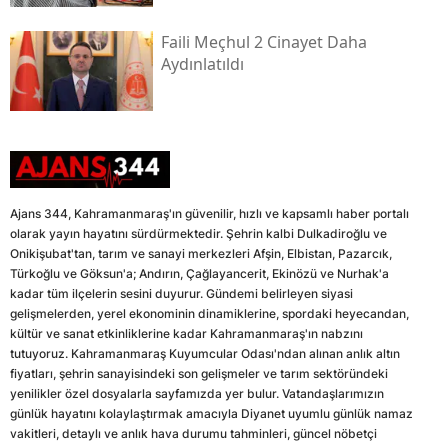
Faili Meçhul 2 Cinayet Daha
Aydınlatıldı
Ajans 344, Kahramanmaraş'ın güvenilir, hızlı ve kapsamlı haber portalı
olarak yayın hayatını sürdürmektedir. Şehrin kalbi Dulkadiroğlu ve
Onikişubat'tan, tarım ve sanayi merkezleri Afşin, Elbistan, Pazarcık,
Türkoğlu ve Göksun'a; Andırın, Çağlayancerit, Ekinözü ve Nurhak'a
kadar tüm ilçelerin sesini duyurur. Gündemi belirleyen siyasi
gelişmelerden, yerel ekonominin dinamiklerine, spordaki heyecandan,
kültür ve sanat etkinliklerine kadar Kahramanmaraş'ın nabzını
tutuyoruz. Kahramanmaraş Kuyumcular Odası'ndan alınan anlık altın
fiyatları, şehrin sanayisindeki son gelişmeler ve tarım sektöründeki
yenilikler özel dosyalarla sayfamızda yer bulur. Vatandaşlarımızın
günlük hayatını kolaylaştırmak amacıyla Diyanet uyumlu günlük namaz
vakitleri, detaylı ve anlık hava durumu tahminleri, güncel nöbetçi