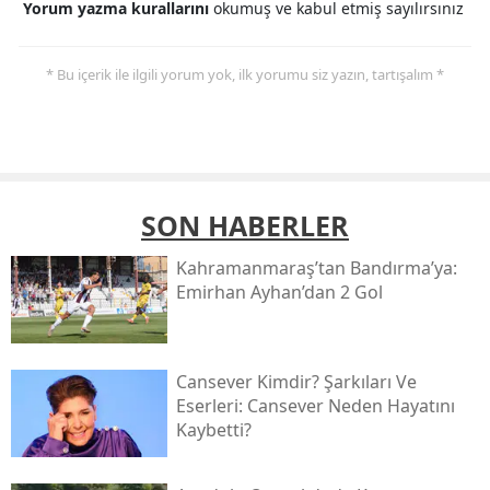
Yorum yazma kurallarını
okumuş ve kabul etmiş sayılırsınız
* Bu içerik ile ilgili yorum yok, ilk yorumu siz yazın, tartışalım *
SON HABERLER
Kahramanmaraş’tan Bandırma’ya:
Emirhan Ayhan’dan 2 Gol
Cansever Kimdir? Şarkıları Ve
Eserleri: Cansever Neden Hayatını
Kaybetti?