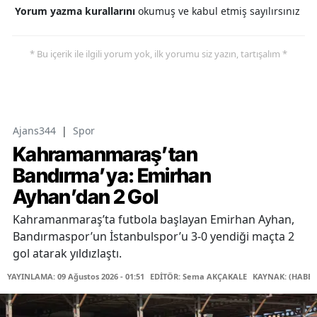
Yorum yazma kurallarını
okumuş ve kabul etmiş sayılırsınız
* Bu içerik ile ilgili yorum yok, ilk yorumu siz yazın, tartışalım *
Ajans344
|
Spor
Kahramanmaraş’tan
Bandırma’ya: Emirhan
Ayhan’dan 2 Gol
Kahramanmaraş’ta futbola başlayan Emirhan Ayhan,
Bandırmaspor’un İstanbulspor’u 3-0 yendiği maçta 2
gol atarak yıldızlaştı.
YAYINLAMA: 09 Ağustos 2026 - 01:51
EDİTÖR: Sema AKÇAKALE
KAYNAK: (HABER