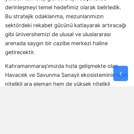
derinleşmeyi temel hedefimiz olarak belirledik.
Bu stratejik odaklanma, mezunlarımızın
sektördeki rekabet gücünü katlayarak artıracağı
gibi üniversitemizi de ulusal ve uluslararası
arenada saygın bir cazibe merkezi haline
getirecektir.
Kahramanmaraş’ımızda hızla gelişmekte olan
Havacılık ve Savunma Sanayii ekosisteminin hem
nitelikli ara eleman hem de yüksek nitelikli
mühendis ve uzman ihtiyaçlarını karşılamaya,
aynı zamanda sektöre güçlü bir bilimsel altyapı
sunmaya kararlıyız. Şehrimizi ve bölgesini bu
stratejik alanların üssü yapmak için tüm
akademik kadromuzla var gücümüzle