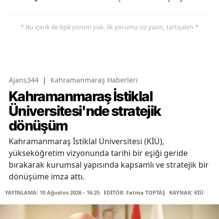
* Bu içerik ile ilgili yorum yok, ilk yorumu siz yazın, tartışalım *
Ajans344
|
Kahramanmaraş Haberleri
Kahramanmaraş İstiklal
Üniversitesi'nde stratejik
dönüşüm
Kahramanmaraş İstiklal Üniversitesi (KİÜ),
yükseköğretim vizyonunda tarihi bir eşiği geride
bırakarak kurumsal yapısında kapsamlı ve stratejik bir
dönüşüme imza attı.
YAYINLAMA: 10 Ağustos 2026 - 16:25
EDİTÖR: Fatma TOPTAŞ
KAYNAK: KİÜ