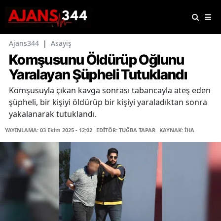
Ajans344
|
Asayiş
Komşusunu Öldürüp Oğlunu
Yaralayan Şüpheli Tutuklandı
Komşusuyla çıkan kavga sonrası tabancayla ateş eden
şüpheli, bir kişiyi öldürüp bir kişiyi yaraladıktan sonra
yakalanarak tutuklandı.
YAYINLAMA: 03 Ekim 2025 - 12:02
EDİTÖR: TUĞBA TAPAR
KAYNAK: İHA