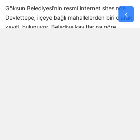
Göksun Belediyesi’nin resmî internet sitesinde
Devlettepe, ilçeye bağlı mahallelerden biri olarak
kayıtlı bulunuyor. Belediye kayıtlarına göre
mahallenin muhtarlık bilgileri de kurumun
internet sitesi üzerinden yayımlanıyor.
Göksun Belediyesi, ilçe genelinde belediye
hizmetlerini mahalle bazında yürütürken,
Devlettepe Mahallesi TOKİ Konutlarında
gerçekleştirilen son çalışma da çevre temizliğine
yönelik saha faaliyetlerinin bir parçası oldu.
Çalışmaların ardından TOKİ yerleşkesinde daha
temiz ve düzenli bir çevre oluşturulması
amaçlandı.