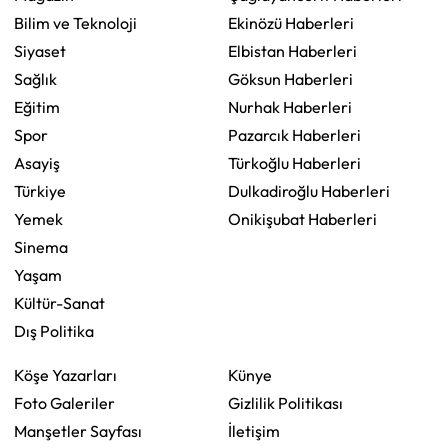
Bilim ve Teknoloji
Ekinözü Haberleri
Siyaset
Elbistan Haberleri
Sağlık
Göksun Haberleri
Eğitim
Nurhak Haberleri
Spor
Pazarcık Haberleri
Asayiş
Türkoğlu Haberleri
Türkiye
Dulkadiroğlu Haberleri
Yemek
Onikişubat Haberleri
Sinema
Yaşam
Kültür-Sanat
Dış Politika
Köşe Yazarları
Künye
Foto Galeriler
Gizlilik Politikası
Manşetler Sayfası
İletişim