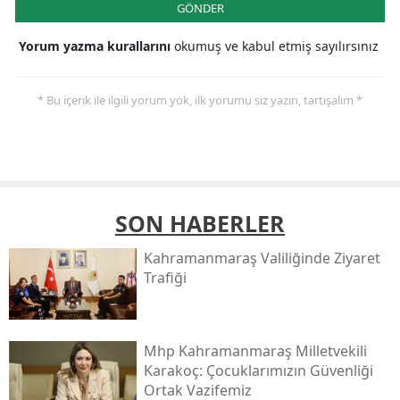
GÖNDER
Yorum yazma kurallarını
okumuş ve kabul etmiş sayılırsınız
* Bu içerik ile ilgili yorum yok, ilk yorumu siz yazın, tartışalım *
SON HABERLER
Kahramanmaraş Valiliğinde Ziyaret
Trafiği
Mhp Kahramanmaraş Milletvekili
Karakoç: Çocuklarımızın Güvenliği
Ortak Vazifemiz