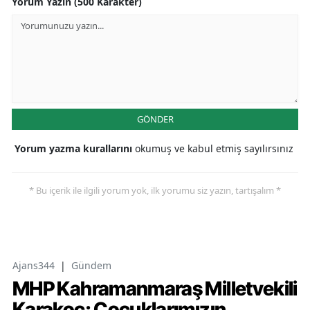
Yorum Yazın (500 Karakter)
GÖNDER
Yorum yazma kurallarını
okumuş ve kabul etmiş sayılırsınız
* Bu içerik ile ilgili yorum yok, ilk yorumu siz yazın, tartışalım *
Ajans344
|
Gündem
MHP Kahramanmaraş Milletvekili
Karakoç: Çocuklarımızın