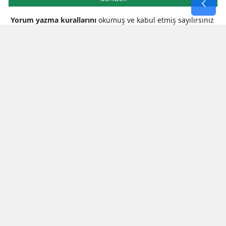
Yorum yazma kurallarını
okumuş ve kabul etmiş sayılırsınız
* Bu içerik ile ilgili yorum yok, ilk yorumu siz yazın, tartışalım *
SON HABERLER
Kahramanmaraş Valiliğinde Ziyaret
Trafiği
Mhp Kahramanmaraş Milletvekili
Karakoç: Çocuklarımızın Güvenliği
Ortak Vazifemiz