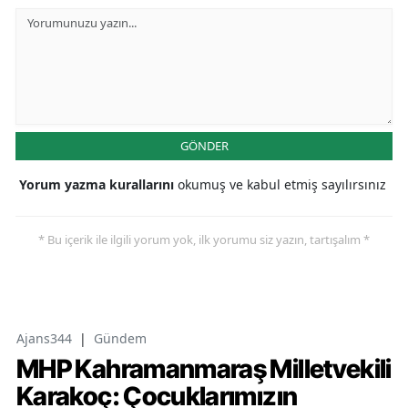
GÖNDER
Yorum yazma kurallarını
okumuş ve kabul etmiş sayılırsınız
* Bu içerik ile ilgili yorum yok, ilk yorumu siz yazın, tartışalım *
Ajans344
|
Gündem
MHP Kahramanmaraş Milletvekili
Karakoç: Çocuklarımızın