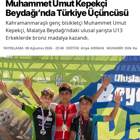
Muhammet Umut Kepekçi
Beydağı’nda Türkiye Üçüncüsü
Kahramanmaraşlı genç bisikletçi Muhammet Umut
Kepekçi, Malatya Beydağı’ndaki ulusal yarışta U13
Erkeklerde bronz madalya kazandı.
YAYINLAMA: 08 Ağustos 2026 - 23:48
EDİTÖR: Atiye ARIKAN
MUHABİR: Elife Kar