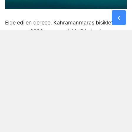
Elde edilen derece, Kahramanmaraş bisiklet
sporunun 2026 sezonundaki dikkat çeken
sonuçlarından biri oldu.
Başarı Serisini Beydağı’nda
Sürdürdü
Muhammet Umut Kepekçi, sezon boyunca
katıldığı ulusal organizasyonlarda kürsü
mücadelesi veriyor. Kepekçi, nisan ayında
Manisa’da düzenlenen Puanlı Türkiye
Şampiyonası Ulusal 2. Etap Dağ Bisikleti Yarışı’nın
XCC Short Track kategorisinde U13 Erkeklerde
Türkiye ikinciliğine ulaşmıştı.