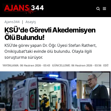
Ajans344
|
Asayiş
KSÜ'de Görevli Akedemisyen
Ölü Bulundu!
KSÜ’de görev yapan Dr. Öğr. Üyesi Stefan Rathert,
Onikişubat’taki evinde ölü bulundu. Olayla ilgili
soruşturma sürüyor.
YAYINLAMA: 06 Haziran 2026 - 03:43
GÜNCELLEME: 06 Haziran 2026 - 03:56
EDİTÖ