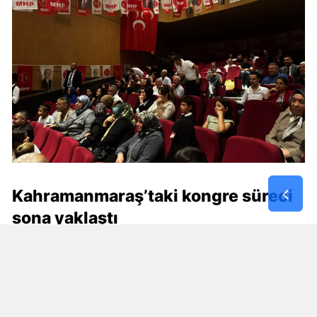
Kahramanmaraş’taki kongre süreci
sona yaklaştı
MHP’nin Kahramanmaraş genelinde devam eden
ilçe kongrelerinde takvim son aşamaya geldi.
Dulkadiroğlu ve Pazarcık programlarının