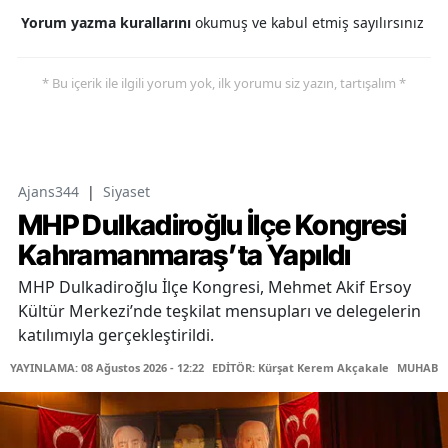
Yorum yazma kurallarını
okumuş ve kabul etmiş sayılırsınız
* Bu içerik ile ilgili yorum yok, ilk yorumu siz yazın, tartışalım *
Ajans344
|
Siyaset
MHP Dulkadiroğlu İlçe Kongresi
Kahramanmaraş’ta Yapıldı
MHP Dulkadiroğlu İlçe Kongresi, Mehmet Akif Ersoy
Kültür Merkezi’nde teşkilat mensupları ve delegelerin
katılımıyla gerçekleştirildi.
YAYINLAMA: 08 Ağustos 2026 - 12:22
EDİTÖR: Kürşat Kerem Akçakale
MUHABİR