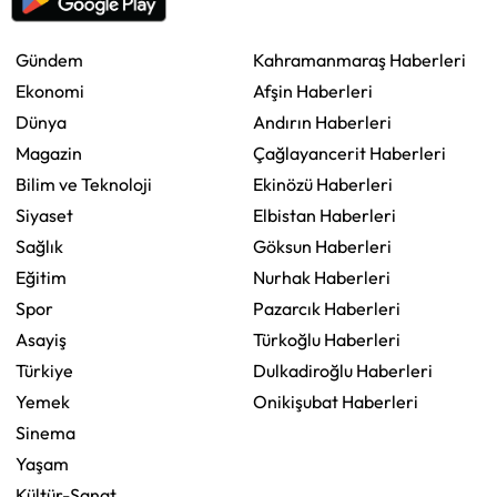
Gündem
Kahramanmaraş Haberleri
Ekonomi
Afşin Haberleri
Dünya
Andırın Haberleri
Magazin
Çağlayancerit Haberleri
Bilim ve Teknoloji
Ekinözü Haberleri
Siyaset
Elbistan Haberleri
Sağlık
Göksun Haberleri
Eğitim
Nurhak Haberleri
Spor
Pazarcık Haberleri
Asayiş
Türkoğlu Haberleri
Türkiye
Dulkadiroğlu Haberleri
Yemek
Onikişubat Haberleri
Sinema
Yaşam
Kültür-Sanat