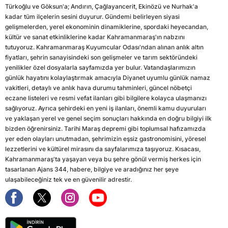
Türkoğlu ve Göksun'a; Andırın, Çağlayancerit, Ekinözü ve Nurhak'a
kadar tüm ilçelerin sesini duyurur. Gündemi belirleyen siyasi
gelişmelerden, yerel ekonominin dinamiklerine, spordaki heyecandan,
kültür ve sanat etkinliklerine kadar Kahramanmaraş'ın nabzını
tutuyoruz. Kahramanmaraş Kuyumcular Odası'ndan alınan anlık altın
fiyatları, şehrin sanayisindeki son gelişmeler ve tarım sektöründeki
yenilikler özel dosyalarla sayfamızda yer bulur. Vatandaşlarımızın
günlük hayatını kolaylaştırmak amacıyla Diyanet uyumlu günlük namaz
vakitleri, detaylı ve anlık hava durumu tahminleri, güncel nöbetçi
eczane listeleri ve resmi vefat ilanları gibi bilgilere kolayca ulaşmanızı
sağlıyoruz. Ayrıca şehirdeki en yeni iş ilanları, önemli kamu duyuruları
ve yaklaşan yerel ve genel seçim sonuçları hakkında en doğru bilgiyi ilk
bizden öğrenirsiniz. Tarihi Maraş depremi gibi toplumsal hafızamızda
yer eden olayları unutmadan, şehrimizin eşsiz gastronomisini, yöresel
lezzetlerini ve kültürel mirasını da sayfalarımıza taşıyoruz. Kısacası,
Kahramanmaraş'ta yaşayan veya bu şehre gönül vermiş herkes için
tasarlanan Ajans 344, habere, bilgiye ve aradığınız her şeye
ulaşabileceğiniz tek ve en güvenilir adrestir.