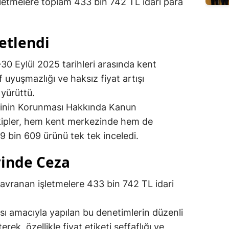
letmelere toplam 433 bin 742 TL idari para
etlendi
–30 Eylül 2025 tarihleri arasında kent
f uyuşmazlığı ve haksız fiyat artışı
 yürüttü.
icinin Korunması Hakkında Kanun
Ekipler, hem kent merkezinde hem de
9 bin 609 ürünü tek tek inceledi.
rinde Ceza
avranan işletmelere 433 bin 742 TL idari
ması amacıyla yapılan bu denetimlerin düzenli
erek, özellikle fiyat etiketi şeffaflığı ve