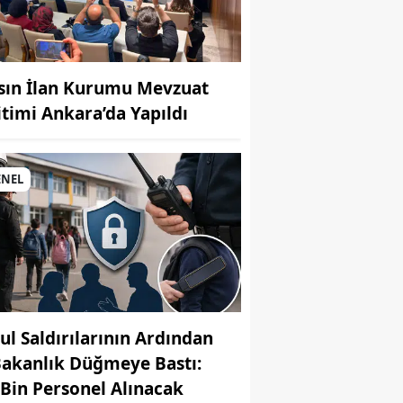
sın İlan Kurumu Mevzuat
itimi Ankara’da Yapıldı
MUHABİR: Elife Karaarslan
ENEL
ul Saldırılarının Ardından
Bakanlık Düğmeye Bastı:
 Bin Personel Alınacak