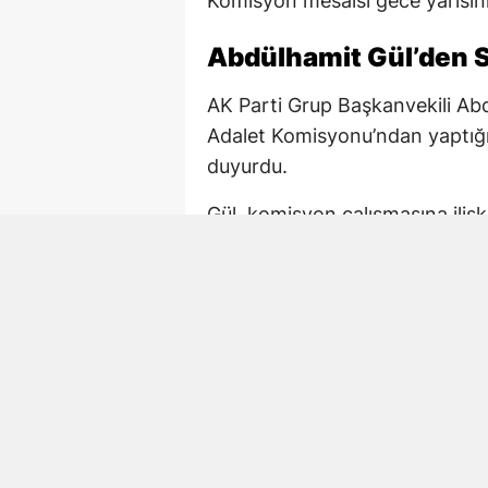
Komisyon mesaisi gece yarısını
Abdülhamit Gül’den S
AK Parti Grup Başkanvekili Ab
Adalet Komisyonu’ndan yaptığı
duyurdu.
Gül, komisyon çalışmasına iliş
çalışmaya devam. 02.15 TBM
Paylaşımda AK Parti Kahramanm
de komisyondaki çalışmalara ka
Mehmet Şahin de Gec
AK Parti Kahramanmaraş Millet
Türkiye sürecine ilişkin yasal