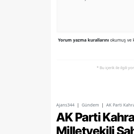
Yorum yazma kurallarını
okumuş ve k
* Bu içerik ile ilgili 
Ajans344
|
Gündem
|
AK Parti Kahr
AK Parti Kah
Milletvekili Ş