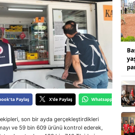
Ba
ya
par
book'ta Paylaş
X'de Paylaş
Whatsapp'tan Gönde
kipleri, son bir ayda gerçekleştirdikleri
mayı ve 59 bin 609 ürünü kontrol ederek,