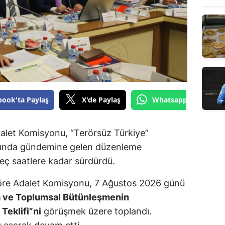
book'ta Paylaş
X'de Paylaş
Whatsapp'tan Gönde
dalet Komisyonu, “Terörsüz Türkiye”
mında gündemine gelen düzenleme
geç saatlere kadar sürdürdü.
re Adalet Komisyonu, 7 Ağustos 2026 günü
a ve Toplumsal Bütünleşmenin
Teklifi”ni
görüşmek üzere toplandı.