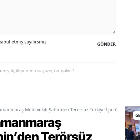
abul etmiş sayılırsınız
GÖNDER
yorum yok, ilk yorumu siz yazın, tartışalım *
amanmaraş Milletvekili Şahin’den Terörsüz Türkiye İçin Gece Mesai
G
ramanmaraş
ahin’den Terörsüz