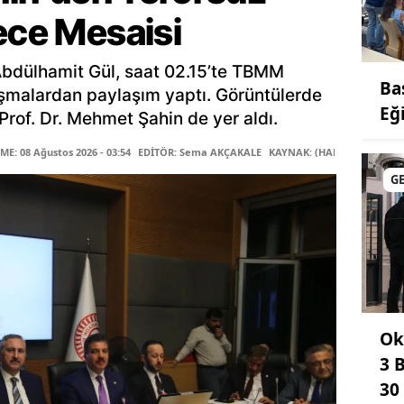
ece Mesaisi
Abdülhamit Gül, saat 02.15’te TBMM
Ba
şmalardan paylaşım yaptı. Görüntülerde
Eğ
rof. Dr. Mehmet Şahin de yer aldı.
E: 08 Ağustos 2026 - 03:54
EDİTÖR: Sema AKÇAKALE
KAYNAK: (HABER MERKEZİ)
G
Ok
3 
30