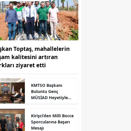
şkan Toptaş, mahallelerin
şam kalitesini artıran
kları ziyaret etti
KMTSO Başkanı
Buluntu Genç
r
MÜSİAD Heyetiyle
Buluştu
Kirişci’den Milli Bocce
Sporcularına Başarı
Mesajı