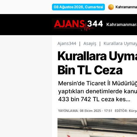
08 Ağustos 2026, Cumartesi
Kahramanmara
Ajans344
|
Asayiş
|
Kurallara Uymay
Kurallara Uym
Bin TL Ceza
Mersin’de Ticaret İl Müdürlüğ
yaptıkları denetimlerde kanun
433 bin 742 TL ceza kes...
YAYINLAMA: 08 Ekim 2025 - 17:51
EDİTÖR: Kür