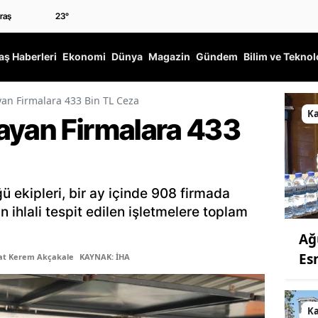
23
°
ş Haberleri
Ekonomi
Dünya
Magazin
Gündem
Bilim ve Teknol
an Firmalara 433 Bin TL Ceza
K
ayan Firmalara 433
ü ekipleri, bir ay içinde 908 firmada
 ihlali tespit edilen işletmelere toplam
Ağ
Es
şat Kerem Akçakale
KAYNAK: İHA
K