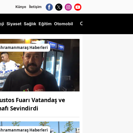
Künye
İletişim
oji
Siyaset
Sağlık
Eğitim
Otomobil
ahramanmaraş Haberleri
ustos Fuarı Vatandaş ve
nafı Sevindirdi
ahramanmaraş Haberleri