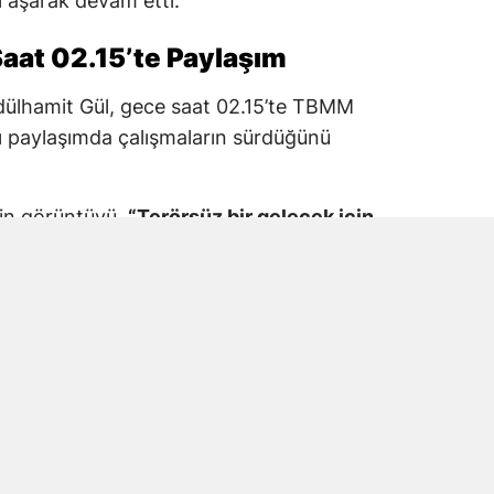
 aşarak devam etti.
aat 02.15’te Paylaşım
dülhamit Gül, gece saat 02.15’te TBMM
 paylaşımda çalışmaların sürdüğünü
kin görüntüyü,
“Terörsüz bir gelecek için
M Adalet Komisyonu”
ifadeleriyle paylaştı.
araş Milletvekili Prof. Dr. Mehmet Şahin’in
tıldığı görüldü.
e Mesaisinde Yer Aldı
vekili Prof. Dr. Mehmet Şahin, Terörsüz
 düzenleme çalışmalarında TBMM’deki