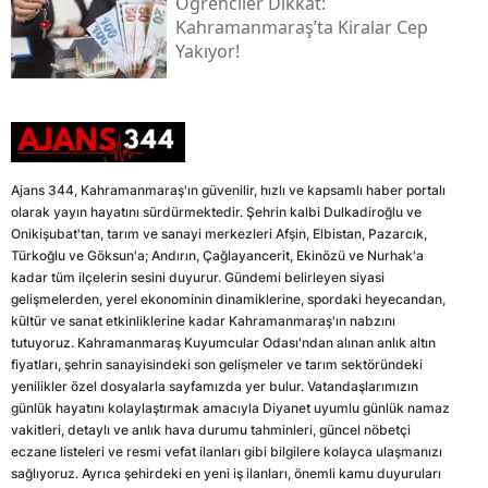
Öğrenciler Dikkat:
Kahramanmaraş’ta Kiralar Cep
Yakıyor!
Ajans 344, Kahramanmaraş'ın güvenilir, hızlı ve kapsamlı haber portalı
olarak yayın hayatını sürdürmektedir. Şehrin kalbi Dulkadiroğlu ve
Onikişubat'tan, tarım ve sanayi merkezleri Afşin, Elbistan, Pazarcık,
Türkoğlu ve Göksun'a; Andırın, Çağlayancerit, Ekinözü ve Nurhak'a
kadar tüm ilçelerin sesini duyurur. Gündemi belirleyen siyasi
gelişmelerden, yerel ekonominin dinamiklerine, spordaki heyecandan,
kültür ve sanat etkinliklerine kadar Kahramanmaraş'ın nabzını
tutuyoruz. Kahramanmaraş Kuyumcular Odası'ndan alınan anlık altın
fiyatları, şehrin sanayisindeki son gelişmeler ve tarım sektöründeki
yenilikler özel dosyalarla sayfamızda yer bulur. Vatandaşlarımızın
günlük hayatını kolaylaştırmak amacıyla Diyanet uyumlu günlük namaz
vakitleri, detaylı ve anlık hava durumu tahminleri, güncel nöbetçi
eczane listeleri ve resmi vefat ilanları gibi bilgilere kolayca ulaşmanızı
sağlıyoruz. Ayrıca şehirdeki en yeni iş ilanları, önemli kamu duyuruları