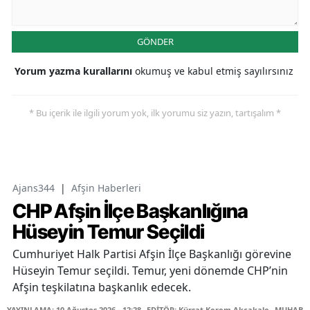
GÖNDER
Yorum yazma kurallarını
okumuş ve kabul etmiş sayılırsınız
* Bu içerik ile ilgili yorum yok, ilk yorumu siz yazın, tartışalım *
Ajans344
|
Afşin Haberleri
CHP Afşin İlçe Başkanlığına
Hüseyin Temur Seçildi
Cumhuriyet Halk Partisi Afşin İlçe Başkanlığı görevine
Hüseyin Temur seçildi. Temur, yeni dönemde CHP’nin
Afşin teşkilatına başkanlık edecek.
YAYINLAMA: 10 Ağustos 2026 - 12:28
EDİTÖR: Kürşat Kerem Akçakale
MUHABİR