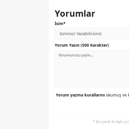
Yorumlar
İsim*
Yorum Yazın (500 Karakter)
Yorum yazma kurallarını
okumuş ve k
* Bu içerik ile ilgili 