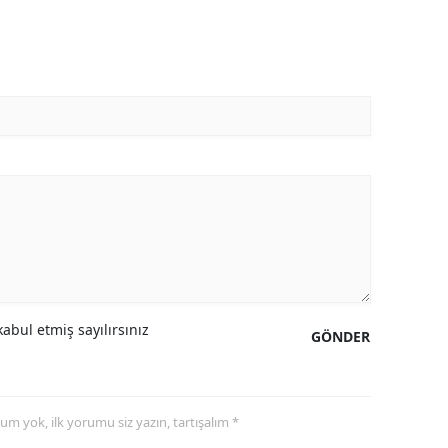
abul etmiş sayılırsınız
GÖNDER
yorum yok, ilk yorumu siz yazın, tartışalım *