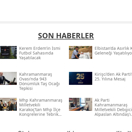
SON HABERLER
Kerem Erdem’in İsmi
Elbistan’da Asırlık 
Futbol Sahasında
Geleneği Yaşatılıyo
Yaşatılacak
Kahramanmaraş
Kirişci’den Ak Parti
Ovası’nda 943
25. Yılına Mesaj
Dönümlük Taş Ocağı
Tepkisi
Mhp Kahramanmaraş
Ak Parti
Milletvekili
Kahramanmaraş
Karakoç’tan Mhp İlçe
Milletvekili Debgici
Kongrelerine Tebrik
Alpaslan Altındaş’ı
Mesajı
Ağırladı