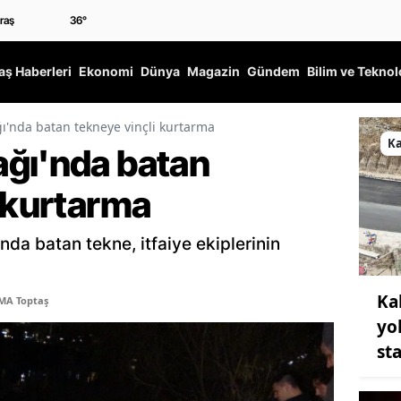
36
°
ş Haberleri
Ekonomi
Dünya
Magazin
Gündem
Bilim ve Teknol
'nda batan tekneye vinçli kurtarma
K
ğı'nda batan
i kurtarma
da batan tekne, itfaiye ekiplerinin
Ka
MA Toptaş
yo
st