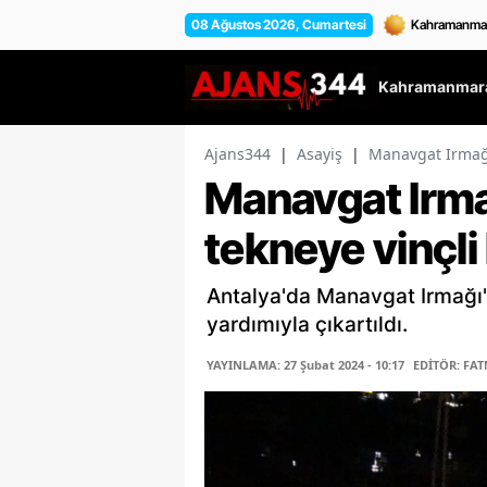
08 Ağustos 2026, Cumartesi
Kahramanmara
Ajans344
|
Asayiş
|
Manavgat Irmağı
Manavgat Irma
tekneye vinçl
Antalya'da Manavgat Irmağı'n
yardımıyla çıkartıldı.
YAYINLAMA: 27 Şubat 2024 - 10:17
EDİTÖR: FAT