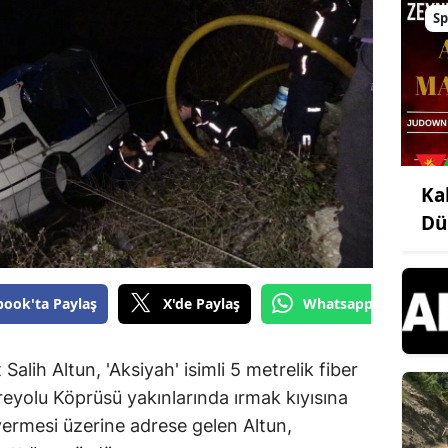
Sp
Ka
Dü
book'ta Paylaş
X'de Paylaş
Whatsapp'tan Gönde
alih Altun, 'Aksiyah' isimli 5 metrelik fiber
eyolu Köprüsü yakınlarında ırmak kıyısına
vermesi üzerine adrese gelen Altun,