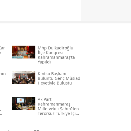
Kar
Mhp Dulkadiroğlu
r
İlçe Kongresi
Kahramanmaraş’ta
Yapıldı
’nin
Kmtso Başkanı
Buluntu Genç Müsi̇ad
Heyetiyle Buluştu
Ak Parti
Kahramanmaraş
,
Milletvekili Şahin’den
Terörsüz Türkiye İçin
Gece Mesaisi