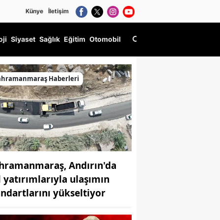
Künye
İletişim
oji
Siyaset
Sağlık
Eğitim
Otomobil
ahramanmaraş Haberleri
hramanmaraş, Andırın'da
l yatırımlarıyla ulaşımın
andartlarını yükseltiyor