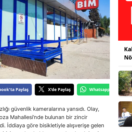
Ka
Nö
book'ta Paylaş
X'de Paylaş
Whatsapp'tan Gönde
zlığı güvenlik kameralarına yansıdı. Olay,
oza Mahallesi’nde bulunan bir zincir
 İddiaya göre bisikletiyle alışverişe gelen