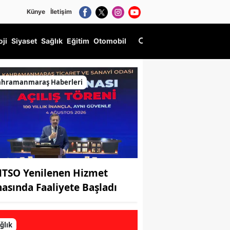
Künye
İletişim
oji
Siyaset
Sağlık
Eğitim
Otomobil
ahramanmaraş Haberleri
TSO Yenilenen Hizmet
nasında Faaliyete Başladı
ğlık