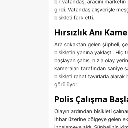
bir vatandaş, aracını marketin 
girdi. Vatandaş alışverişle me
bisikleti fark etti.
Hırsızlık Anı Kam
Ara sokaktan gelen şüpheli, çev
bisikletin yanına yaklaştı. Hiç
başlayan şahıs, hızla olay yeri
kameraları tarafından saniye s
bisikleti rahat tavırlarla alara
görülüyor.
Polis Çalışma Başl
Olayın ardından bisikleti çalın
İhbar üzerine bölgeye gelen eki
incelemeye aldı. Şüphelinin kim