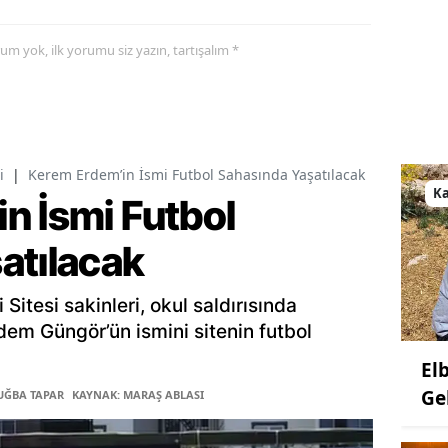
yorum yok, ilk yorumu siz yazın, tartışalım *
i
|
Kerem Erdem’in İsmi Futbol Sahasında Yaşatılacak
K
n İsmi Futbol
atılacak
itesi sakinleri, okul saldırısında
em Güngör’ün ismini sitenin futbol
El
Ge
TUĞBA TAPAR
KAYNAK: MARAŞ ABLASI