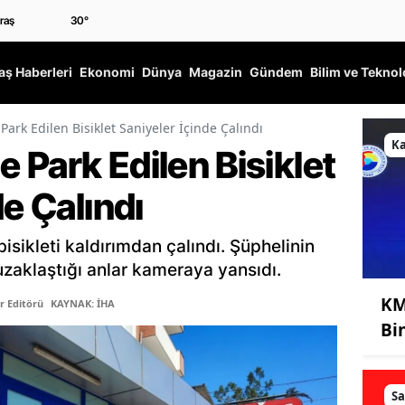
30
°
ş Haberleri
Ekonomi
Dünya
Magazin
Gündem
Bilim ve Teknol
rk Edilen Bisiklet Saniyeler İçinde Çalındı
K
Park Edilen Bisiklet
de Çalındı
isikleti kaldırımdan çalındı. Şüphelinin
p uzaklaştığı anlar kameraya yansıdı.
KM
r Editörü
KAYNAK: İHA
Bi
Sa