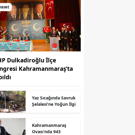
yaset
P Dulkadiroğlu İlçe
ngresi Kahramanmaraş’ta
pıldı
Yaz Sıcağında Savruk
Şelalesi’ne Yoğun İlgi
r
Kahramanmaraş
Ovası’nda 943