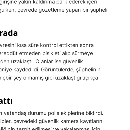
girişine yakın kaldırıma park ederek içeri
şgulken, çevrede gözetleme yapan bir şüpheli
erada
resini kısa süre kontrol ettikten sonra
 tereddüt etmeden bisikleti alıp sürmeye
nden uzaklaştı. O anlar ise güvenlik
aniye kaydedildi. Görüntülerde, şüphelinin
k hiçbir şey olmamış gibi uzaklaştığı açıkça
attı
an vatandaş durumu polis ekiplerine bildirdi.
pler, çevredeki güvenlik kamera kayıtlarını
liğinin tespit edilmesi ve yakalanması için