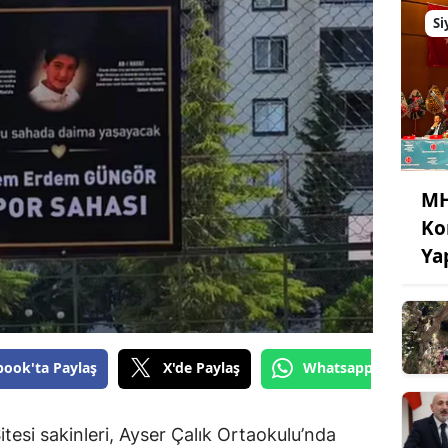
Si
MH
Ko
Ya
book'ta Paylaş
X'de Paylaş
Whatsapp'tan Gönde
tesi sakinleri, Ayser Çalık Ortaokulu’nda