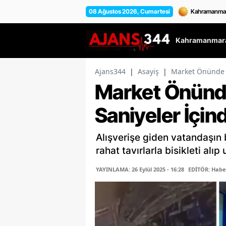
08 Ağustos 2026, Cumartesi
Kahramanmara
Ajans344
|
Asayiş
|
Market Önünde Pa
Market Önünde 
Saniyeler İçin
Alışverişe giden vatandaşın b
rahat tavırlarla bisikleti alı
YAYINLAMA: 26 Eylül 2025 - 16:28
EDİTÖR: Habe