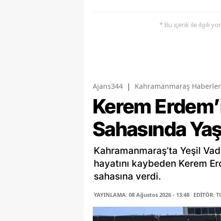
* Bu içerik ile ilgili 
Ajans344
|
Kahramanmaraş Haberler
Kerem Erdem’i
Sahasında Yaş
Kahramanmaraş’ta Yeşil Vadi S
hayatını kaybeden Kerem Erd
sahasına verdi.
YAYINLAMA: 08 Ağustos 2026 - 13:48
EDİTÖR: 