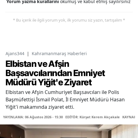
Yorum yazma kurallarını
okumuş ve kabul etmiş sayılırsınız
* Bu içerik ile ilgili yorum yok, ilk yorumu siz yazın, tartışalım *
Ajans344
|
Kahramanmaraş Haberleri
Elbistan ve Afşin
Başsavcılarından Emniyet
Müdürü Yiğit'e Ziyaret
Elbistan ve Afşin Cumhuriyet Başsavcıları ile Polis
Başmüfettişi İsmail Polat, İl Emniyet Müdürü Hasan
Yiğit'i makamında ziyaret etti.
YAYINLAMA: 06 Ağustos 2026 - 15:30
EDİTÖR: Kürşat Kerem Akçakale
KAYNAK: 