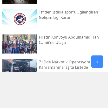
Tff'den İstiklalspor'u İlgilendiren
Gelişim Ligi Kararı
Filistin Konvoyu Abdülhamid Han
Camii'ne Ulaştı
71 İlde Narkotik Operasyonu:
Kahramanmaraş'ta Listede
Kahramanmaraş Deprem
Davalarında 14 Dosya Yargıtay'da