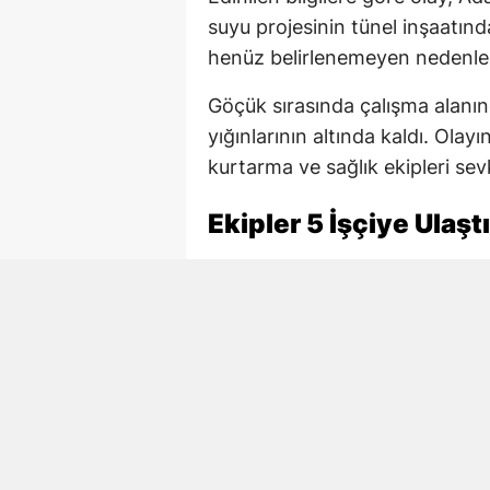
suyu projesinin tünel inşaatınd
henüz belirlenemeyen nedenl
Göçük sırasında çalışma alanın
yığınlarının altında kaldı. Ola
kurtarma ve sağlık ekipleri sevk
Ekipler 5 İşçiye Ulaştı
AFAD, itfaiye ve sağlık ekiple
başlattı. Ekiplerin çalışmaları 
ulaşıldı.
Göçükten çıkarılan 4 işçi yaralı 
tedavi altına alınırken, Necmett
Hayatını Kaybeden İşç