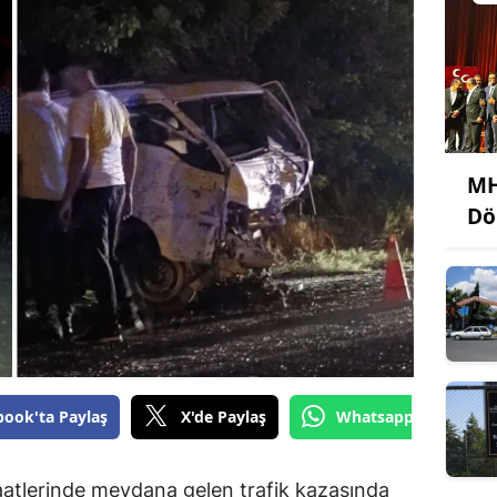
MH
Dö
book'ta Paylaş
X'de Paylaş
Whatsapp'tan Gönde
aatlerinde meydana gelen trafik kazasında