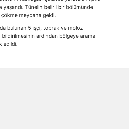
a yaşandı. Tünelin belirli bir bölümünde
e çökme meydana geldi.
da bulunan 5 işçi, toprak ve moloz
yın bildirilmesinin ardından bölgeye arama
 edildi.
ri göçük bölgesinde arama kurtarma çalışması
sonucunda toprak altında kalan işçilere
olarak hastaneye kaldırıldı. Yaralı işçiler
in Tok’un yaşamını yitirdiği belirlendi.
i Andırınlı Çıktı