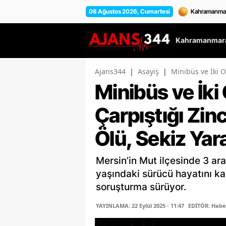
08 Ağustos 2026, Cumartesi
Kahramanmara
Ajans344
|
Asayiş
|
Minibüs ve İki O
Minibüs ve İki
Çarpıştığı Zin
Ölü, Sekiz Yara
Mersin’in Mut ilçesinde 3 ar
yaşındaki sürücü hayatını kayb
soruşturma sürüyor.
YAYINLAMA: 22 Eylül 2025 - 11:47
EDİTÖR: Habe