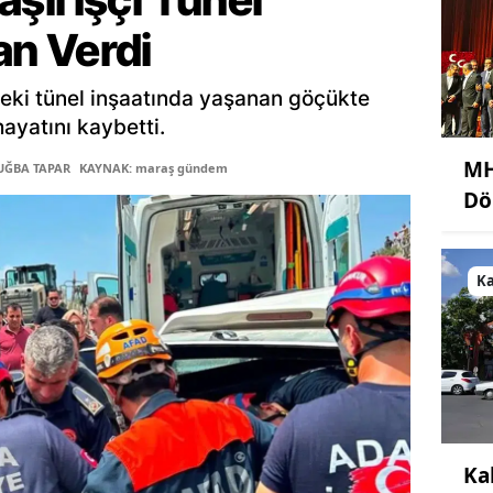
n Verdi
eki tünel inşaatında yaşanan göçükte
hayatını kaybetti.
MH
TUĞBA TAPAR
KAYNAK: maraş gündem
Dö
K
Ka