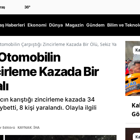
36
°
ş Haberleri
Ekonomi
Dünya
Magazin
Gündem
Bilim ve Teknol
tomobilin Çarpıştığı Zincirleme Kazada Bir Ölü, Sekiz Yaralı
K
 Otomobilin
cirleme Kazada Bir
lı
acın karıştığı zincirleme kazada 34
Ka
etti, 8 kişi yaralandı. Olayla ilgili
Gö
r Editörü
KAYNAK: İHA
K