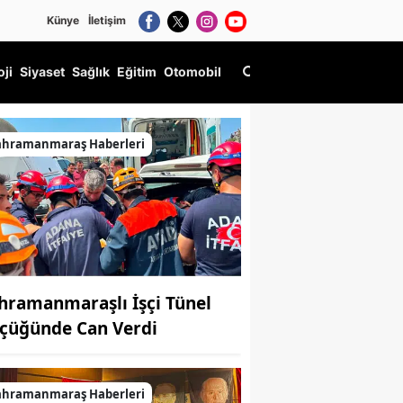
Künye
İletişim
oji
Siyaset
Sağlık
Eğitim
Otomobil
ahramanmaraş Haberleri
hramanmaraşlı İşçi Tünel
çüğünde Can Verdi
ahramanmaraş Haberleri