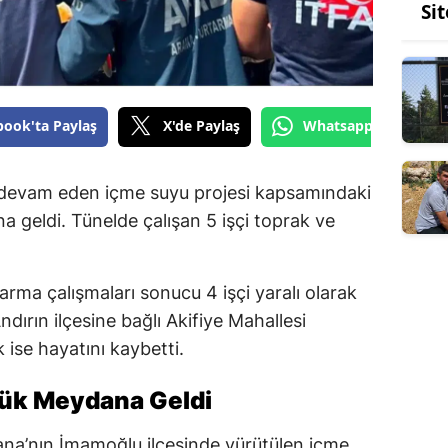
Si
book'ta Paylaş
X'de Paylaş
Whatsapp'tan Gönde
 devam eden içme suyu projesi kapsamındaki
 geldi. Tünelde çalışan 5 işçi toprak ve
.
rma çalışmaları sonucu 4 işçi yaralı olarak
dırın ilçesine bağlı Akifiye Mahallesi
 ise hayatını kaybetti.
çük Meydana Geldi
dana’nın İmamoğlu ilçesinde yürütülen içme