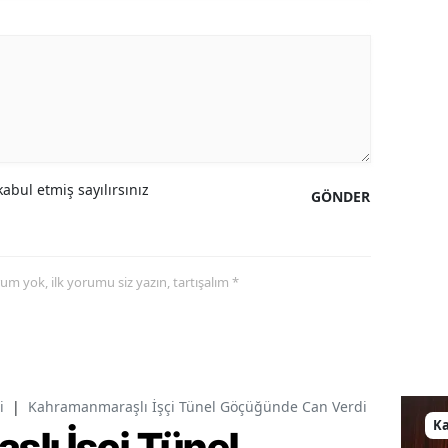
abul etmiş sayılırsınız
GÖNDER
yorum yok, ilk yorumu siz yazın, tartışalım *
i
|
Kahramanmaraşlı İşçi Tünel Göçüğünde Can Verdi
K
lı İşçi Tünel