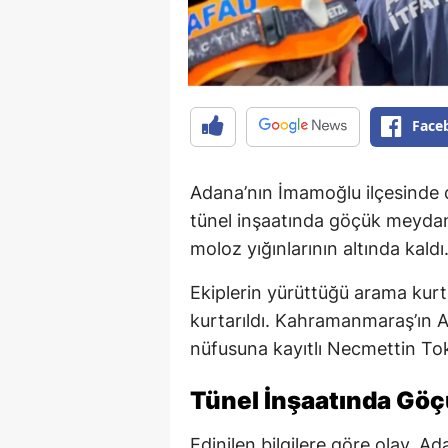
Face
Adana’nın İmamoğlu ilçesinde
tünel inşaatında göçük meydana
moloz yığınlarının altında kaldı
Ekiplerin yürüttüğü arama kurta
kurtarıldı. Kahramanmaraş’ın An
nüfusuna kayıtlı Necmettin Tok
Tünel İnşaatında Gö
Edinilen bilgilere göre olay, A