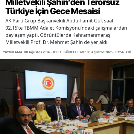
Milletvekili Şahin’den Terörsüz
Türkiye İçin Gece Mesaisi
AK Parti Grup Başkanvekili Abdülhamit Gül, saat
02.15’te TBMM Adalet Komisyonu’ndaki çalışmalardan
paylaşım yaptı. Görüntülerde Kahramanmaraş
Milletvekili Prof. Dr. Mehmet Şahin de yer aldı.
YAYINLAMA: 08 Ağustos 2026 - 03:53
GÜNCELLEME: 08 Ağustos 2026 - 03:54
EDİT