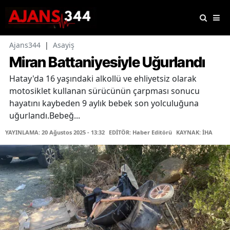
Ajans344
|
Asayiş
Miran Battaniyesiyle Uğurlandı
Hatay'da 16 yaşındaki alkollü ve ehliyetsiz olarak
motosiklet kullanan sürücünün çarpması sonucu
hayatını kaybeden 9 aylık bebek son yolculuğuna
uğurlandı.Bebeğ...
YAYINLAMA: 20 Ağustos 2025 - 13:32
EDİTÖR: Haber Editörü
KAYNAK: İHA