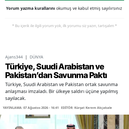
Yorum yazma kurallarını
okumuş ve kabul etmiş sayılırsınız
* Bu içerik ile ilgili yorum yok, ilk yorumu siz yazın, tartışalım *
Ajans344
|
DÜNYA
Türkiye, Suudi Arabistan ve
Pakistan’dan Savunma Paktı
Türkiye, Suudi Arabistan ve Pakistan ortak savunma
anlaşması imzaladı. Bir ülkeye saldırı üçüne yapılmış
sayılacak.
YAYINLAMA: 07 Ağustos 2026 - 16:41
EDİTÖR: Kürşat Kerem Akçakale