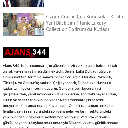
Özgür Aras'ın Çok Konuşulan Kitabı
Yeni Baskısını Titanic Luxury
Collection Bodrum'da Kutladı
Ajans 344, Kahramanmaraş'ın güvenilir, hızlı ve kapsamlı haber portalı
olarak yayın hayatını sürdürmektedir. Şehrin kalbi Dulkadiroğlu ve
Onikişubat'tan, tarım ve sanayi merkezleri Afşin, Elbistan, Pazarcık,
Türkoğlu ve Göksun'a; Andırın, Çağlayancerit, Ekinözü ve Nurhak'a
kadar tüm ilçelerin sesini duyurur. Gündemi belirleyen siyasi
gelişmelerden, yerel ekonominin dinamiklerine, spordaki heyecandan,
kültür ve sanat etkinliklerine kadar Kahramanmaraş'ın nabzını
tutuyoruz. Kahramanmaraş Kuyumcular Odası'ndan alınan anlık altın
fiyatları, şehrin sanayisindeki son gelişmeler ve tarım sektöründeki
yenilikler özel dosyalarla sayfamızda yer bulur. Vatandaşlarımızın
günlük hayatını kolaylaştırmak amacıyla Diyanet uyumlu günlük namaz