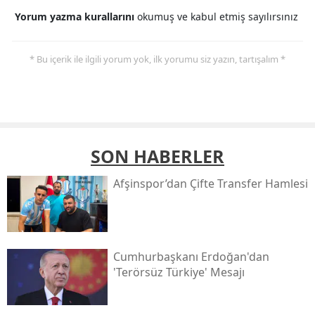
Yorum yazma kurallarını
okumuş ve kabul etmiş sayılırsınız
* Bu içerik ile ilgili yorum yok, ilk yorumu siz yazın, tartışalım *
SON HABERLER
Afşinspor’dan Çifte Transfer Hamlesi
Cumhurbaşkanı Erdoğan'dan
'terörsüz Türkiye' Mesajı