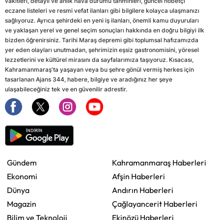
vakitleri, detaylı ve anlık hava durumu tahminleri, güncel nöbetçi
eczane listeleri ve resmi vefat ilanları gibi bilgilere kolayca ulaşmanızı
sağlıyoruz. Ayrıca şehirdeki en yeni iş ilanları, önemli kamu duyuruları
ve yaklaşan yerel ve genel seçim sonuçları hakkında en doğru bilgiyi ilk
bizden öğrenirsiniz. Tarihi Maraş depremi gibi toplumsal hafızamızda
yer eden olayları unutmadan, şehrimizin eşsiz gastronomisini, yöresel
lezzetlerini ve kültürel mirasını da sayfalarımıza taşıyoruz. Kısacası,
Kahramanmaraş'ta yaşayan veya bu şehre gönül vermiş herkes için
tasarlanan Ajans 344, habere, bilgiye ve aradığınız her şeye
ulaşabileceğiniz tek ve en güvenilir adrestir.
Gündem
Kahramanmaraş Haberleri
Ekonomi
Afşin Haberleri
Dünya
Andırın Haberleri
Magazin
Çağlayancerit Haberleri
Bilim ve Teknoloji
Ekinözü Haberleri