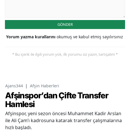
GÖNDER
Yorum yazma kurallarını
okumuş ve kabul etmiş sayılırsınız
* Bu içerik ile ilgili yorum yok, ilk yorumu siz yazın, tartışalım *
Ajans344
|
Afşin Haberleri
Afşinspor’dan Çifte Transfer
Hamlesi
Afşinspor, yeni sezon öncesi Muhammet Kadir Arslan
ile Ali Çam’ı kadrosuna katarak transfer çalışmalarına
hızlı başladı.