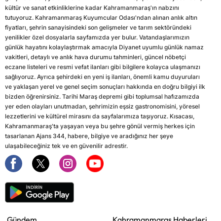
kültür ve sanat etkinliklerine kadar Kahramanmaraş'ın nabzını
tutuyoruz. Kahramanmaraş Kuyumcular Odası'ndan alınan anlık altın
fiyatları, şehrin sanayisindeki son gelişmeler ve tarım sektöründeki
yenilikler özel dosyalarla sayfamızda yer bulur. Vatandaşlarımızın
günlük hayatını kolaylaştırmak amacıyla Diyanet uyumlu günlük namaz
vakitleri, detaylı ve anlık hava durumu tahminleri, güncel nöbetçi
eczane listeleri ve resmi vefat ilanları gibi bilgilere kolayca ulaşmanızı
sağlıyoruz. Ayrıca şehirdeki en yeni iş ilanları, önemli kamu duyuruları
ve yaklaşan yerel ve genel seçim sonuçları hakkında en doğru bilgiyi ilk
bizden öğrenirsiniz. Tarihi Maraş depremi gibi toplumsal hafızamızda
yer eden olayları unutmadan, şehrimizin eşsiz gastronomisini, yöresel
lezzetlerini ve kültürel mirasını da sayfalarımıza taşıyoruz. Kısacası,
Kahramanmaraş'ta yaşayan veya bu şehre gönül vermiş herkes için
tasarlanan Ajans 344, habere, bilgiye ve aradığınız her şeye
ulaşabileceğiniz tek ve en güvenilir adrestir.
Gündem
Kahramanmaraş Haberleri