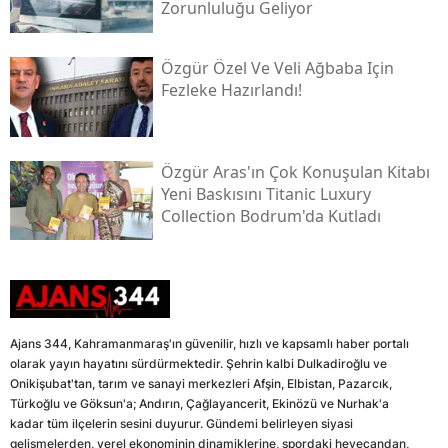
Zorunluluğu Geliyor
Özgür Özel Ve Veli Ağbaba Için
Fezleke Hazırlandı!
Özgür Aras'ın Çok Konuşulan Kitabı
Yeni Baskısını Titanic Luxury
Collection Bodrum'da Kutladı
Ajans 344, Kahramanmaraş'ın güvenilir, hızlı ve kapsamlı haber portalı
olarak yayın hayatını sürdürmektedir. Şehrin kalbi Dulkadiroğlu ve
Onikişubat'tan, tarım ve sanayi merkezleri Afşin, Elbistan, Pazarcık,
Türkoğlu ve Göksun'a; Andırın, Çağlayancerit, Ekinözü ve Nurhak'a
kadar tüm ilçelerin sesini duyurur. Gündemi belirleyen siyasi
gelişmelerden, yerel ekonominin dinamiklerine, spordaki heyecandan,