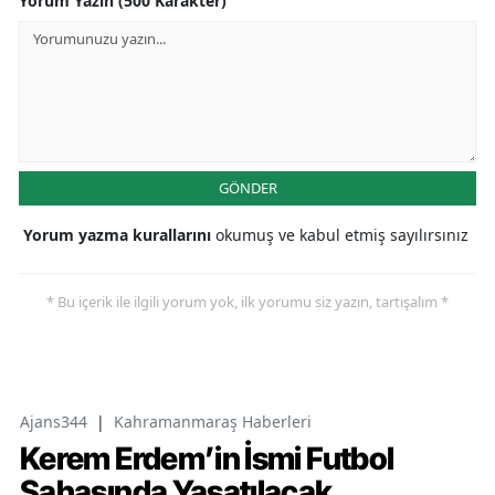
Yorum Yazın (500 Karakter)
GÖNDER
Yorum yazma kurallarını
okumuş ve kabul etmiş sayılırsınız
* Bu içerik ile ilgili yorum yok, ilk yorumu siz yazın, tartışalım *
Ajans344
|
Kahramanmaraş Haberleri
Kerem Erdem’in İsmi Futbol
Sahasında Yaşatılacak