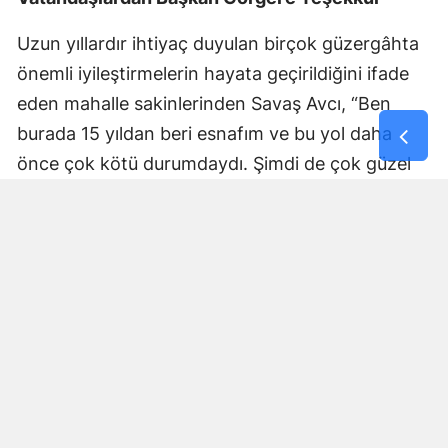
Uzun yıllardır ihtiyaç duyulan birçok güzergâhta
önemli iyileştirmelerin hayata geçirildiğini ifade
eden mahalle sakinlerinden Savaş Avcı, “Ben
burada 15 yıldan beri esnafım ve bu yol daha
önce çok kötü durumdaydı. Şimdi de çok güzel
hale getiriliyor. Büyükşehir Belediye Başkanımız
Fırat Görgel’e verdiği hizmetten dolayı çok
teşekkür ederim. Bizleri tozdan topraktan
kurtardı” dedi. Yapılan bakım, onarım ve asfalt
uygulamaları sayesinde ulaşımın daha güvenli ve
konforlu hale geldiğini söyleyen bir diğer mahalle
sakini İsmail Öksüz, “Yolumuz bozuktu. Bu yıl çok
yağmur yağdığı için yollarımızda çökmeler
oluşmuştu. Sağ olsun Büyükşehir Belediye